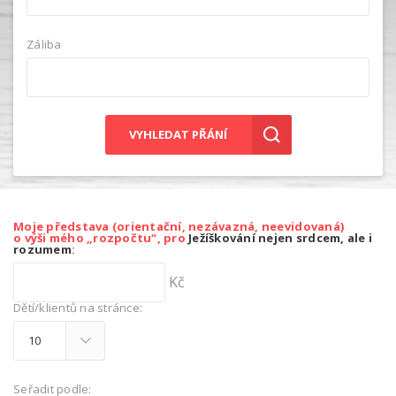
Záliba
VYHLEDAT PŘÁNÍ
Moje představa (orientační, nezávazná, neevidovaná)
o výši mého „rozpočtu“, pro
Ježíškování nejen srdcem, ale i
rozumem
:
Kč
Dětí/klientů na stránce:
Seřadit podle: