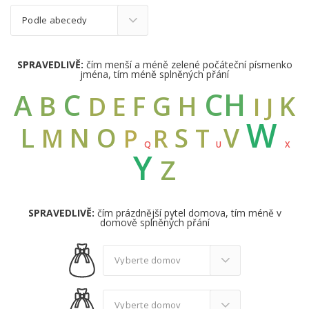
SPRAVEDLIVĚ:
čím menší a méně zelené počáteční písmenko
jména, tím méně splněných přání
CH
C
A
B
G
F
H
K
D
E
I
J
W
L
N
O
S
V
M
T
R
P
Q
U
X
Y
Z
SPRAVEDLIVĚ:
čím prázdnější pytel domova, tím méně v
domově splněných přání