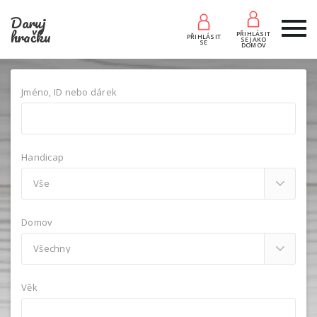
Daruj
hračku
PŘIHLÁSIT
PŘIHLÁSIT
SE JAKO
SE
DOMOV
Jméno, ID nebo dárek
Handicap
Domov
Věk