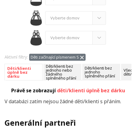
Aktivní filtry:
Děti začínající písmenem S
Děti/klienti bez
Děti/klienti bez
Děti/klienti
jednoho nebo
Všech
jednoho
úplně bez
žádného
děti/kl
splněného přání
dárku
splněného přání
Nalezeno celkem:
3 děti/klienti
Právě se zobrazují
děti/klienti úplně bez dárku
V databázi zatím nejsou žádné děti/klienti s přáním.
Generální partneři