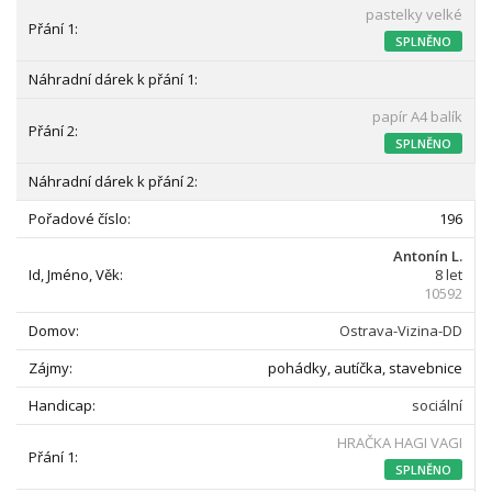
pastelky velké
SPLNĚNO
papír A4 balík
SPLNĚNO
196
Antonín L.
8 let
10592
Ostrava-Vizina-DD
pohádky, autíčka, stavebnice
sociální
HRAČKA HAGI VAGI
SPLNĚNO