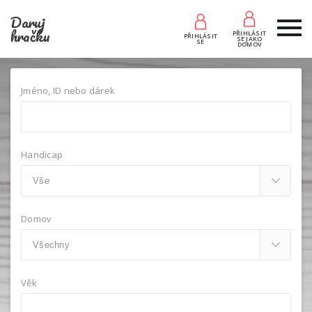
Daruj
hračku
PŘIHLÁSIT
PŘIHLÁSIT
SE JAKO
SE
DOMOV
Jméno, ID nebo dárek
Handicap
Domov
Věk