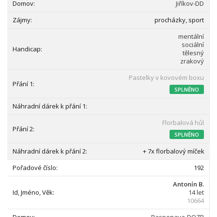
Jiříkov-DD
procházky, sport
mentální
sociální
tělesný
zrakový
Pastelky v kovovém boxu
SPLNĚNO
Florbalová hůl
SPLNĚNO
+ 7x florbalový míček
192
Antonín B.
14 let
10664