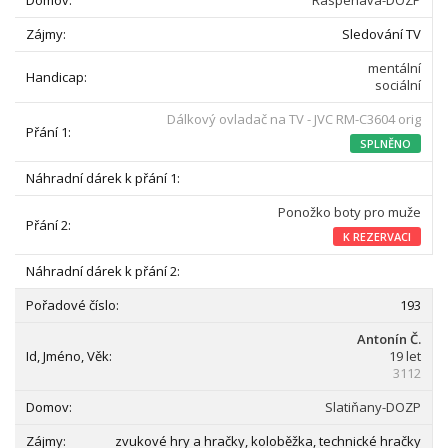
Raspenava-DOZP
Sledování TV
mentální
sociální
Dálkový ovladač na TV - JVC RM-C3604 orig
SPLNĚNO
Ponožko boty pro muže
K REZERVACI
193
Antonín Č.
19 let
3112
Slatiňany-DOZP
zvukové hry a hračky, koloběžka, technické hračky