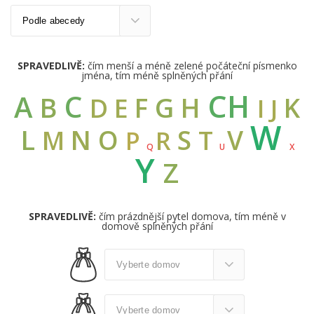
SPRAVEDLIVĚ:
čím menší a méně zelené počáteční písmenko
jména, tím méně splněných přání
CH
C
A
B
G
F
H
K
D
E
I
J
W
L
N
O
S
V
M
T
R
P
Q
U
X
Y
Z
SPRAVEDLIVĚ:
čím prázdnější pytel domova, tím méně v
domově splněných přání