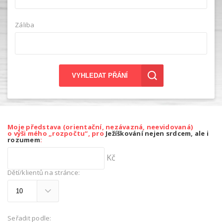
Záliba
VYHLEDAT PŘÁNÍ
Moje představa (orientační, nezávazná, neevidovaná)
o výši mého „rozpočtu“, pro
Ježíškování nejen srdcem, ale i
rozumem
:
Kč
Dětí/klientů na stránce:
Seřadit podle: