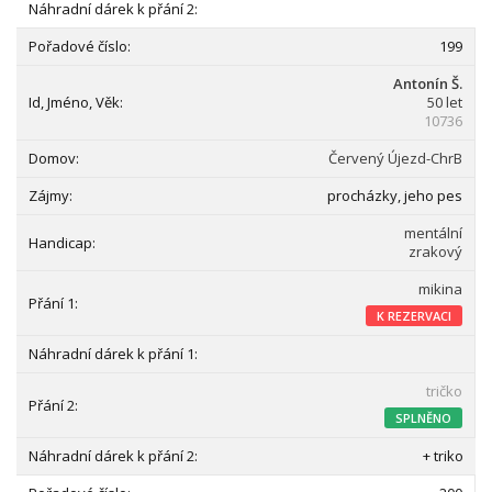
199
Antonín Š.
50 let
10736
Červený Újezd-ChrB
procházky, jeho pes
mentální
zrakový
mikina
K REZERVACI
tričko
SPLNĚNO
+ triko