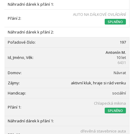
AUTO NA DÁLKOVÉ OVLÁDÁNÍ
SPLNĚNO
197
Antonín M.
10 let
6431
Návrat
aktivní kluk, hraje si rád venku
sociální
Chlapecká mikina
SPLNĚNO
dřevěná stavebnice auta