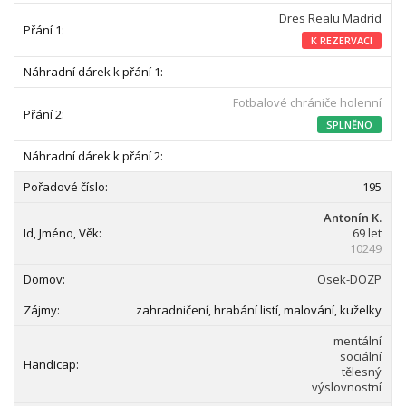
Dres Realu Madrid
K REZERVACI
Fotbalové chrániče holenní
SPLNĚNO
195
Antonín K.
69 let
10249
Osek-DOZP
zahradničení, hrabání listí, malování, kuželky
mentální
sociální
tělesný
výslovnostní