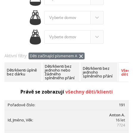
Aktivní filtry:
Děti začínající písmenem A
Děti/klienti bez
Děti/klienti bez
Děti/klienti úplně
jednoho nebo
Všech
jednoho
bez dárku
žádného
děti/k
splněného přání
splněného přání
Nalezeno celkem:
203 dětí/klientů
Právě se zobrazují
všechny děti/klienti
191
Anton A.
16 let
7724