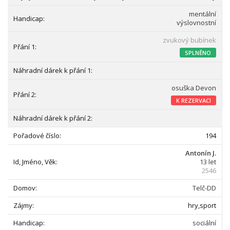
mentální
výslovnostní
zvukový bubínek
SPLNĚNO
osuška Devon
K REZERVACI
194
Antonín J.
13 let
2546
Telč-DD
hry,sport
sociální