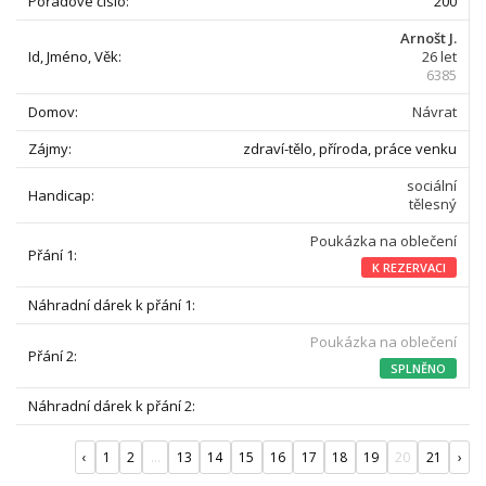
200
Arnošt J.
26 let
6385
Návrat
zdraví-tělo, příroda, práce venku
sociální
tělesný
Poukázka na oblečení
K REZERVACI
Poukázka na oblečení
SPLNĚNO
‹
1
2
...
13
14
15
16
17
18
19
20
21
›