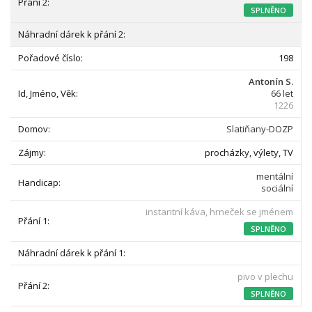
SPLNĚNO
198
Antonín S.
66 let
1226
Slatiňany-DOZP
procházky, výlety, TV
mentální
sociální
instantní káva, hrneček se jménem
SPLNĚNO
pivo v plechu
SPLNĚNO