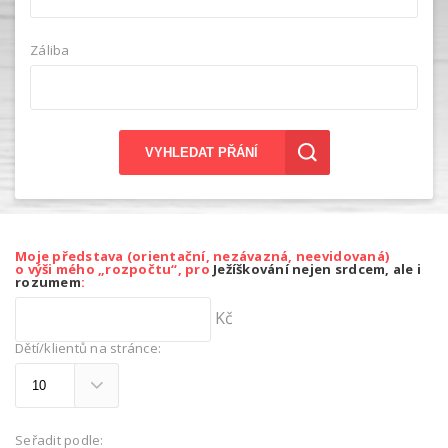
Záliba
VYHLEDAT PŘÁNÍ
Moje představa (orientační, nezávazná, neevidovaná)
o výši mého „rozpočtu“, pro
Ježíškování nejen srdcem, ale i
rozumem
:
Kč
Dětí/klientů na stránce:
Seřadit podle: