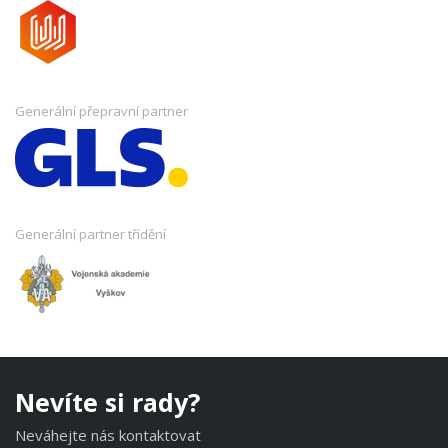
Generální přepravní partner
Generální partner třídění
Nevíte si rady?
Neváhejte nás kontaktovat