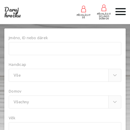
Daruj
hračku
PŘIHLÁSIT
PŘIHLÁSIT
SE JAKO
SE
DOMOV
Jméno, ID nebo dárek
Handicap
Domov
Věk