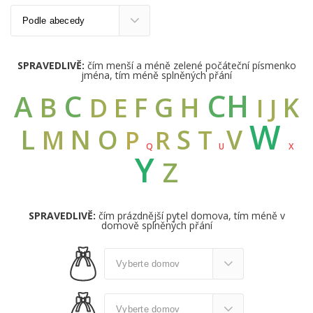
SPRAVEDLIVĚ:
čím menší a méně zelené počáteční písmenko
jména, tím méně splněných přání
CH
C
A
B
G
F
H
K
D
E
I
J
W
L
N
O
S
V
M
T
R
P
Q
U
X
Y
Z
SPRAVEDLIVĚ:
čím prázdnější pytel domova, tím méně v
domově splněných přání