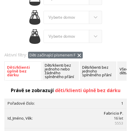
Aktivní filtry:
Děti začínající písmenem F
Děti/klienti bez
Děti/klienti bez
Děti/klienti
jednoho nebo
Všech
jednoho
úplně bez
žádného
děti/kl
splněného přání
dárku
splněného přání
Nalezeno celkem:
3 děti/klienti
Právě se zobrazují
děti/klienti úplně bez dárku
1
Fabricio P.
16 let
5553