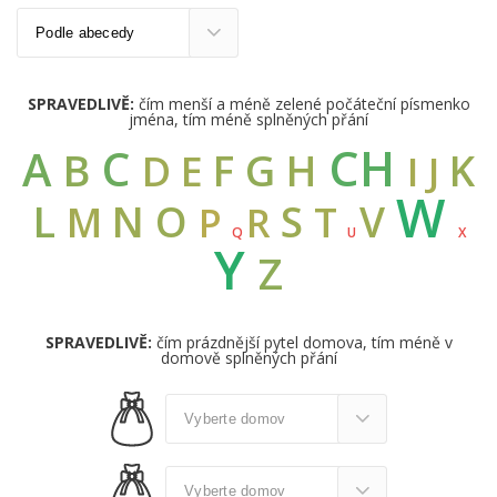
SPRAVEDLIVĚ:
čím menší a méně zelené počáteční písmenko
jména, tím méně splněných přání
CH
C
A
B
G
F
H
K
D
E
I
J
W
L
N
O
S
V
M
T
R
P
Q
U
X
Y
Z
SPRAVEDLIVĚ:
čím prázdnější pytel domova, tím méně v
domově splněných přání