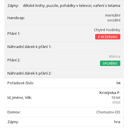
dětské knihy, puzzle, pohádky v televizi, vaření s tetama
mentální
sociální
Chytré hodinky
K REZERVACI
Mikina
SPLNĚNO
94
Kristýnka P.
10 let
8988
Chomutov-DD
hra