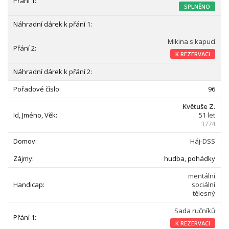
SPLNĚNO
Mikina s kapucí
K REZERVACI
96
Květuše Z.
51 let
3774
Háj-DSS
hudba, pohádky
mentální
sociální
tělesný
Sada ručníků
K REZERVACI