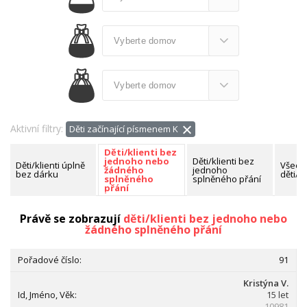
Aktivní filtry:
Děti začínající písmenem K
Děti/klienti bez
Děti/klienti bez
jednoho nebo
Děti/klienti úplně
Všech
jednoho
žádného
bez dárku
děti/kl
splněného přání
splněného
přání
Nalezeno celkem:
96 dětí/klientů
Právě se zobrazují
děti/klienti bez jednoho nebo
žádného splněného přání
91
Kristýna V.
15 let
10981