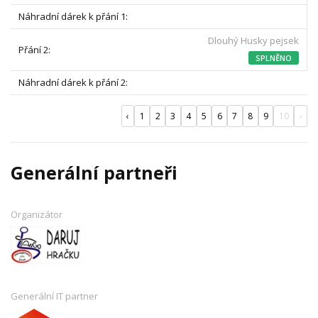
Dlouhý Husky pejsek
SPLNĚNO
‹
1
2
3
4
5
6
7
8
9
10
›
Generální partneři
Organizátor
Generální IT partner