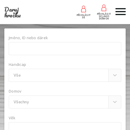
Daruj
hračku
PŘIHLÁSIT
PŘIHLÁSIT
SE JAKO
SE
DOMOV
Jméno, ID nebo dárek
Handicap
Domov
Věk