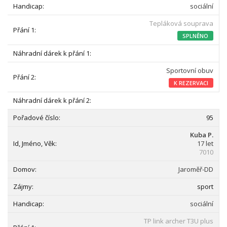
sociální
Tepláková souprava
SPLNĚNO
Sportovní obuv
K REZERVACI
95
Kuba P.
17 let
7010
Jaroměř-DD
sport
sociální
TP link archer T3U plus