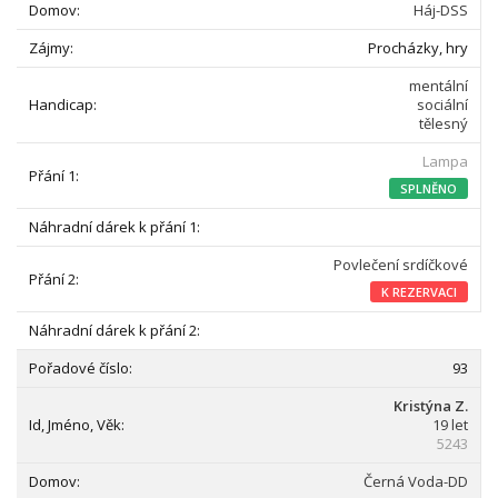
Háj-DSS
Procházky, hry
mentální
sociální
tělesný
Lampa
SPLNĚNO
Povlečení srdíčkové
K REZERVACI
93
Kristýna Z.
19 let
5243
Černá Voda-DD