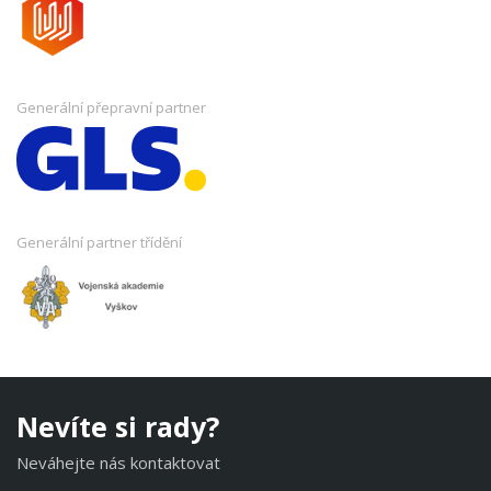
Generální přepravní partner
Generální partner třídění
Nevíte si rady?
Neváhejte nás kontaktovat