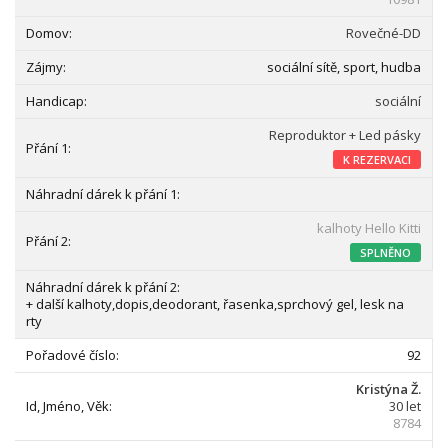
Rovečné-DD
sociální sítě, sport, hudba
sociální
Reproduktor + Led pásky
K REZERVACI
kalhoty Hello Kitti
SPLNĚNO
+ další kalhoty,dopis,deodorant, řasenka,sprchový gel, lesk na
rty
92
Kristýna Ž.
30 let
8784