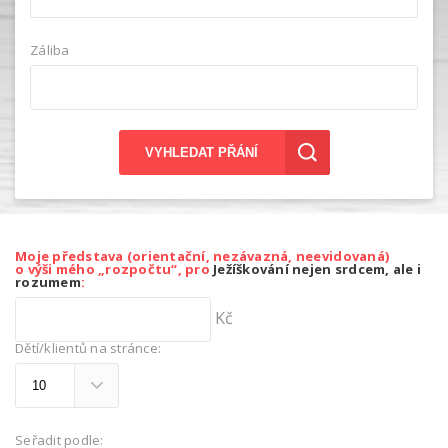
Záliba
VYHLEDAT PŘÁNÍ
Moje představa (orientační, nezávazná, neevidovaná)
o výši mého „rozpočtu“, pro
Ježíškování nejen srdcem, ale i
rozumem
:
Kč
Dětí/klientů na stránce:
Seřadit podle: