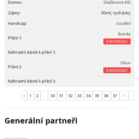
Dlažkovice-DD
líčení, vycházky
sociální
Bunda
K REZERVACI
Obuv
K REZERVACI
‹
1
2
...
30
31
32
33
34
35
36
37
38
›
Generální partneři
Organizátor