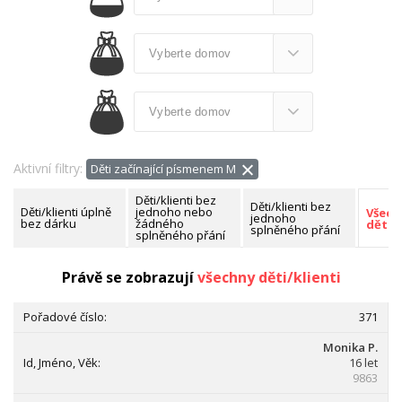
Aktivní filtry:
Děti začínající písmenem M
Děti/klienti bez
Děti/klienti bez
Děti/klienti úplně
jednoho nebo
Všech
jednoho
bez dárku
žádného
děti/k
splněného přání
splněného přání
Nalezeno celkem:
371 dětí/klientů
Právě se zobrazují
všechny děti/klienti
371
Monika P.
16 let
9863