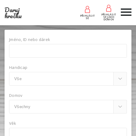
Daruj
hračku
PŘIHLÁSIT
PŘIHLÁSIT
SE JAKO
SE
DOMOV
Jméno, ID nebo dárek
Handicap
Domov
Věk