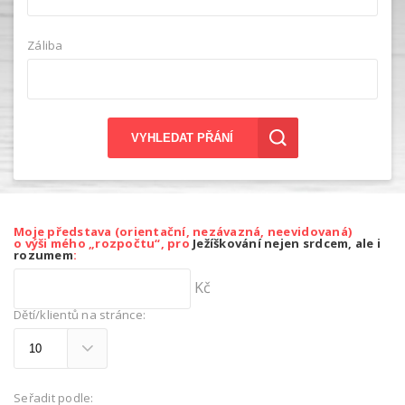
Záliba
VYHLEDAT PŘÁNÍ
Moje představa (orientační, nezávazná, neevidovaná)
o výši mého „rozpočtu“, pro
Ježíškování nejen srdcem, ale i
rozumem
:
Kč
Dětí/klientů na stránce:
Seřadit podle: