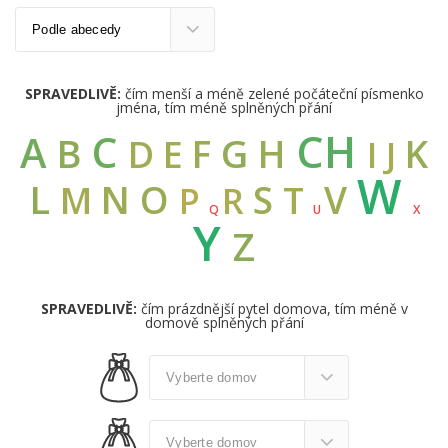
SPRAVEDLIVĚ:
čím menší a méně zelené počáteční písmenko
jména, tím méně splněných přání
CH
C
A
B
G
F
H
K
D
E
I
J
W
L
N
O
S
V
M
T
R
P
Q
U
X
Y
Z
SPRAVEDLIVĚ:
čím prázdnější pytel domova, tím méně v
domově splněných přání