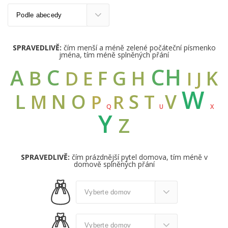
SPRAVEDLIVĚ:
čím menší a méně zelené počáteční písmenko
jména, tím méně splněných přání
CH
C
A
B
G
F
H
K
D
E
I
J
W
L
N
O
S
V
M
T
R
P
Q
U
X
Y
Z
SPRAVEDLIVĚ:
čím prázdnější pytel domova, tím méně v
domově splněných přání