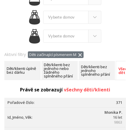
Aktivní filtry:
Děti začínající písmenem M
Děti/klienti bez
Děti/klienti bez
Děti/klienti úplně
jednoho nebo
Všech
jednoho
bez dárku
žádného
děti/k
splněného přání
splněného přání
Nalezeno celkem:
371 dětí/klientů
Právě se zobrazují
všechny děti/klienti
371
Monika P.
16 let
9863