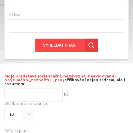
Záliba
VYHLEDAT PŘÁNÍ
Moje představa (orientační, nezávazná, neevidovaná)
o výši mého „rozpočtu“, pro
Ježíškování nejen srdcem, ale i
rozumem
:
Kč
Dětí/klientů na stránce:
Seřadit podle: