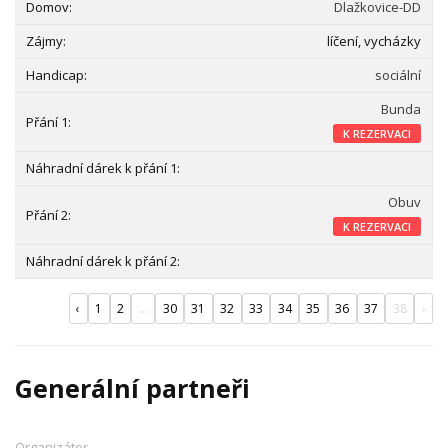
Dlažkovice-DD
líčení, vycházky
sociální
Bunda
K REZERVACI
Obuv
K REZERVACI
‹
1
2
...
30
31
32
33
34
35
36
37
38
›
Generální partneři
Organizátor