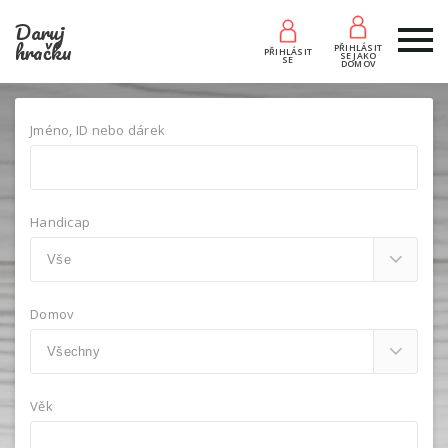
Daruj
hračku
PŘIHLÁSIT
PŘIHLÁSIT
SE JAKO
SE
DOMOV
Jméno, ID nebo dárek
Handicap
Domov
Věk