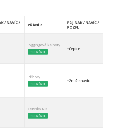
AK / NAVÍC /
P2 JINAK / NAVÍC /
PŘÁNÍ 2
.
POZN.
Joggingové kalhoty
+čepice
SPLNĚNO
Příbory
+2nože navíc
SPLNĚNO
Tenisky NIKE
SPLNĚNO