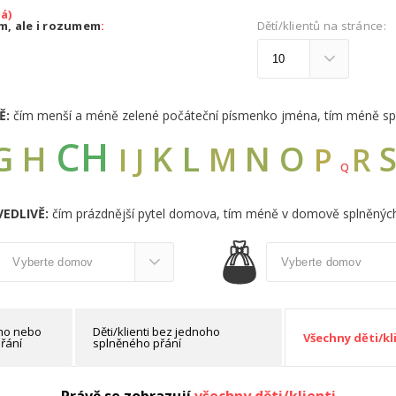
á)
em, ale i rozumem
:
Dětí/klientů na stránce:
Ě:
čím menší a méně zelené počáteční písmenko jména, tím méně sp
CH
G
L
H
K
N
O
M
I
J
R
P
Q
EDLIVĚ:
čím prázdnější pytel domova, tím méně v domově splněných
oho nebo
Děti/klienti bez jednoho
Všechny děti/kl
řání
splněného přání