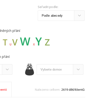
Seřadit podle:
lněných přání
W
Y
Z
S
V
T
U
X
 přání
Nalezeno celkem:
2619 dětí/klientů
ienti