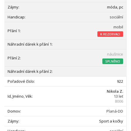
móda, pc
sociální
mobil
K REZERVACI
náušnice
SPLNĚNO
922
Nikola Z.
13 let
8006
Planá-DD
Sport a kočky