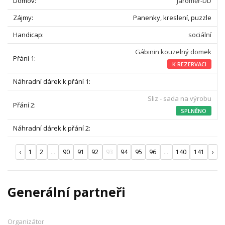
Jaroměř-DD
Panenky, kreslení, puzzle
sociální
Gábinin kouzelný domek
K REZERVACI
Sliz - sada na výrobu
SPLNĚNO
‹
1
2
...
90
91
92
93
94
95
96
...
140
141
›
Generální partneři
Organizátor