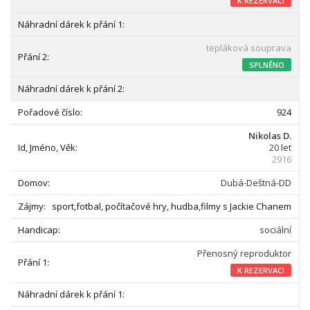
K REZERVACI
tepláková souprava
SPLNĚNO
924
Nikolas D.
20 let
2916
Dubá-Deštná-DD
sport,fotbal, počítačové hry, hudba,filmy s Jackie Chanem
sociální
Přenosný reproduktor
K REZERVACI