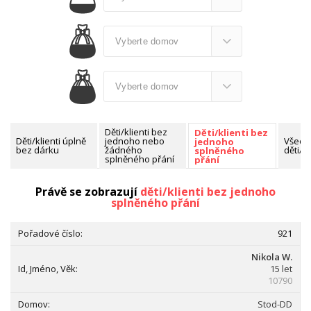
Děti/klienti bez
Děti/klienti bez
Děti/klienti úplně
jednoho nebo
Všech
jednoho
bez dárku
žádného
děti/kl
splněného
splněného přání
přání
Nalezeno celkem:
1407 dětí/klientů
Právě se zobrazují
děti/klienti bez jednoho
splněného přání
921
Nikola W.
15 let
10790
Stod-DD