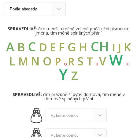
SPRAVEDLIVĚ:
čím menší a méně zelené počáteční písmenko
jména, tím méně splněných přání
CH
C
A
B
G
F
H
K
D
E
I
J
W
L
N
O
S
V
M
T
R
P
Q
U
X
Y
Z
SPRAVEDLIVĚ:
čím prázdnější pytel domova, tím méně v
domově splněných přání