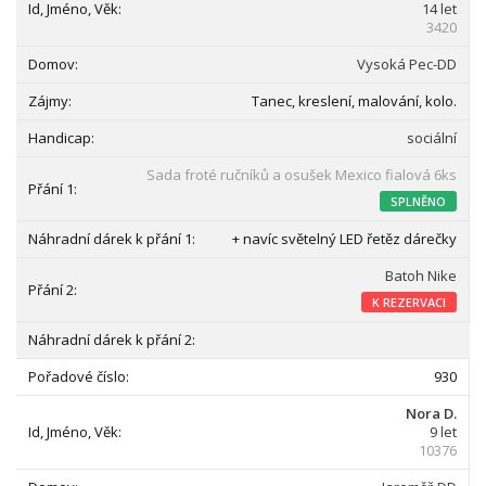
14 let
3420
Vysoká Pec-DD
Tanec, kreslení, malování, kolo.
sociální
Sada froté ručníků a osušek Mexico fialová 6ks
SPLNĚNO
+ navíc světelný LED řetěz dárečky
Batoh Nike
K REZERVACI
930
Nora D.
9 let
10376