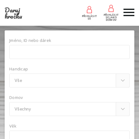
Daruj
hračku
PŘIHLÁSIT
PŘIHLÁSIT
SE JAKO
SE
DOMOV
Jméno, ID nebo dárek
Handicap
Domov
Věk