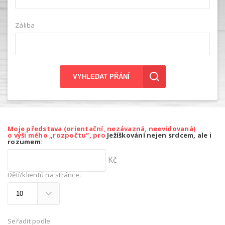
Záliba
VYHLEDAT PŘÁNÍ
Moje představa (orientační, nezávazná, neevidovaná)
o výši mého „rozpočtu“, pro
Ježíškování nejen srdcem, ale i
rozumem
:
Kč
Dětí/klientů na stránce:
Seřadit podle: