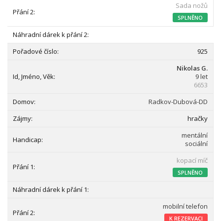
Sada nožů
SPLNĚNO
925
Nikolas G.
9 let
6653
Radkov-Dubová-DD
hračky
mentální
sociální
kopací míč
SPLNĚNO
mobilní telefon
K REZERVACI