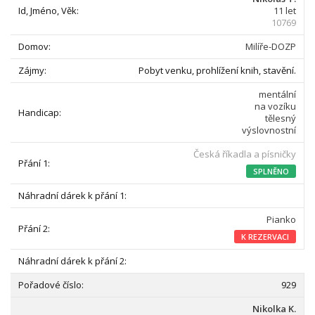
11 let
10769
Milíře-DOZP
Pobyt venku, prohlížení knih, stavění.
mentální
na vozíku
tělesný
výslovnostní
Česká říkadla a písničky
SPLNĚNO
Pianko
K REZERVACI
929
Nikolka K.