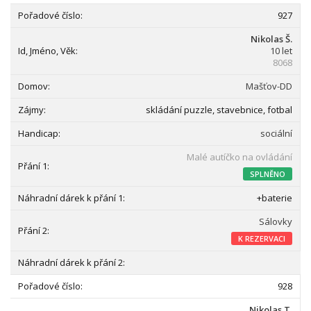
927
Nikolas Š.
10 let
8068
Mašťov-DD
skládání puzzle, stavebnice, fotbal
sociální
Malé autíčko na ovládání
SPLNĚNO
+baterie
Sálovky
K REZERVACI
928
Nikolas T.