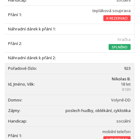
sociální
tepláková souprava
K REZERVACI
hračka
SPLNĚNO
923
Nikolas B.
18 let
8189
Volyně-DD
poslech hudby, oblékání, cyklistika
sociální
mobilní telefon