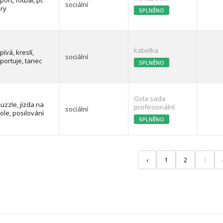
port, fotbal, pc
sociální
ry
SPLNĚNO
kabelka
pívá, kreslí,
sociální
portuje, tanec
SPLNĚNO
Gola sada
uzzle, jízda na
profesionální
sociální
ole, posilování
SPLNĚNO
‹
1
2
3