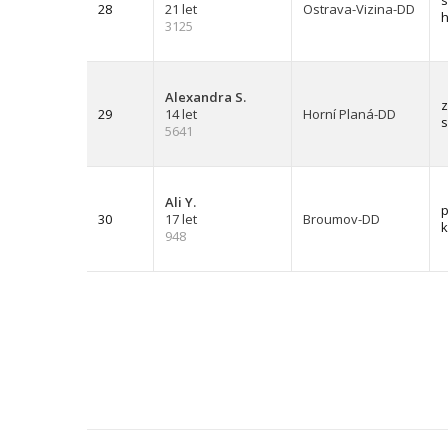
s
28
21 let
Ostrava-Vizina-DD
h
3125
Alexandra S.
z
29
14 let
Horní Planá-DD
s
5641
Ali Y.
p
30
17 let
Broumov-DD
k
948