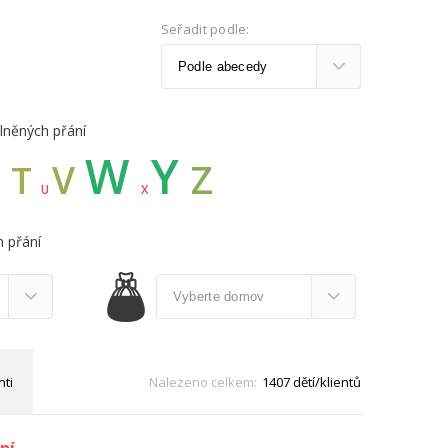
Seřadit podle:
lněných přání
W
Y
Z
S
V
T
U
X
 přání
nti
Nalezeno celkem:
1407 dětí/klientů