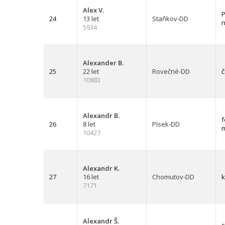
Alex V.
P
24
13 let
Staňkov-DD
n
5934
Alexander B.
25
22 let
Rovečné-DD
č
10883
Alexandr B.
f
26
8 let
Písek-DD
m
10427
Alexandr K.
27
16 let
Chomutov-DD
7171
Alexandr Š.