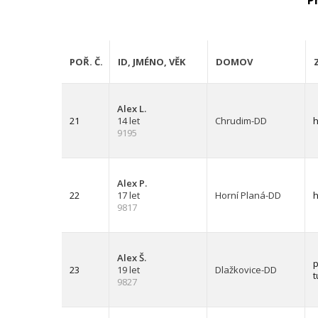
P
POŘ. Č.
ID, JMÉNO, VĚK
DOMOV
Alex L.
21
14 let
Chrudim-DD
h
9195
Alex P.
22
17 let
Horní Planá-DD
h
9817
Alex Š.
p
23
19 let
Dlažkovice-DD
t
9827