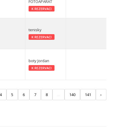
FOTOAPARÁT
K REZERVACI
tenisky
K REZERVACI
boty Jordan
K REZERVACI
4
5
6
7
8
...
140
141
›