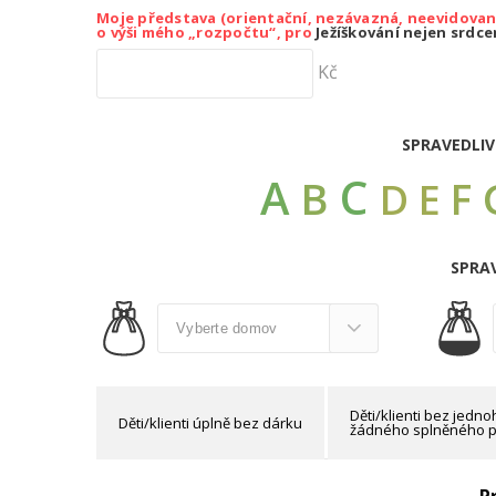
Moje představa (orientační, nezávazná, neevidovan
o výši mého „rozpočtu“, pro
Ježíškování nejen srdc
Kč
SPRAVEDLIV
C
A
B
F
D
E
SPRAV
Děti/klienti bez jedn
Děti/klienti úplně bez dárku
žádného splněného p