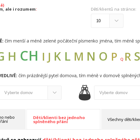
á)
em, ale i rozumem
:
Dětí/klientů na stránce:
Ě:
čím menší a méně zelené počáteční písmenko jména, tím méně sp
CH
G
L
H
K
N
O
M
I
J
R
P
Q
EDLIVĚ:
čím prázdnější pytel domova, tím méně v domově splněných
oho nebo
Děti/klienti bez jednoho
Všechny děti/klie
řání
splněného přání