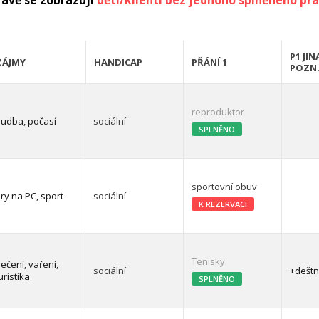
rávě se zobrazují
děti/klienti bez jednoho splněného přá
P1 JIN
ZÁJMY
HANDICAP
PŘÁNÍ 1
POZN
reproduktor
udba, počasí
sociální
SPLNĚNO
sportovní obuv
ry na PC, sport
sociální
K REZERVACI
Tenisky
ečení, vaření,
sociální
+dešt
uristika
SPLNĚNO