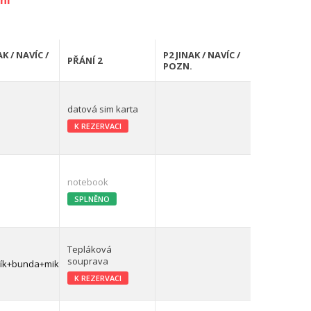
ní
AK / NAVÍC /
P2 JINAK / NAVÍC /
PŘÁNÍ 2
.
POZN.
datová sim karta
K REZERVACI
notebook
SPLNĚNO
Tepláková
souprava
ník+bunda+mikina
K REZERVACI