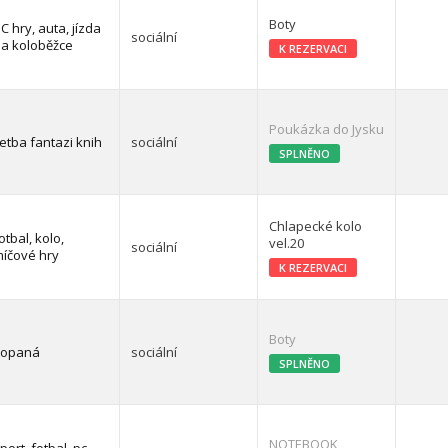
Boty
C hry, auta, jízda
sociální
a koloběžce
K REZERVACI
Poukázka do Jysku
etba fantazi knih
sociální
SPLNĚNO
Chlapecké kolo
otbal, kolo,
vel.20
sociální
íčové hry
K REZERVACI
Boty
kopaná
sociální
SPLNĚNO
NOTEBOOK