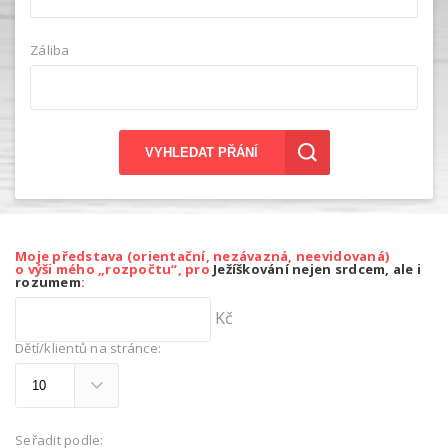
Záliba
VYHLEDAT PŘÁNÍ
Moje představa (orientační, nezávazná, neevidovaná)
o výši mého „rozpočtu“, pro
Ježíškování nejen srdcem, ale i
rozumem
:
Kč
Dětí/klientů na stránce:
Seřadit podle: