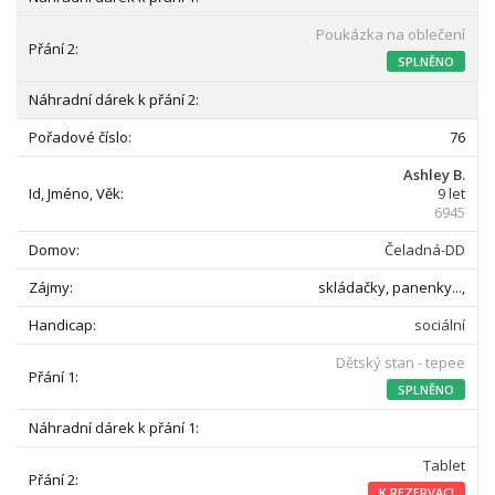
Poukázka na oblečení
SPLNĚNO
76
Ashley B.
9 let
6945
Čeladná-DD
skládačky, panenky...,
sociální
Dětský stan - tepee
SPLNĚNO
Tablet
K REZERVACI