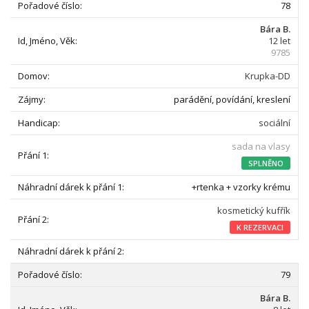
78
Bára B.
12 let
9785
Krupka-DD
parádění, povídání, kreslení
sociální
sada na vlasy
SPLNĚNO
+rtenka + vzorky krému
kosmetický kufřík
K REZERVACI
79
Bára B.