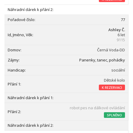
77
Ashley Č.
6 let
9115
Černá Voda-DD
Panenky, tanec, pohádky
sociální
Dětské kolo
K REZERVACI
robot pes na dálkové ovládání
SPLNĚNO