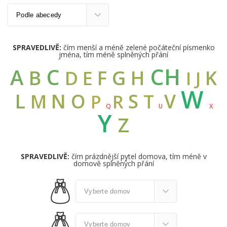
SPRAVEDLIVĚ:
čím menší a méně zelené počáteční písmenko
jména, tím méně splněných přání
CH
C
A
B
G
F
H
K
D
E
I
J
W
L
N
O
S
V
M
T
R
P
Q
U
X
Y
Z
SPRAVEDLIVĚ:
čím prázdnější pytel domova, tím méně v
domově splněných přání