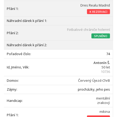
Dres Realu Madrid
K REZERVACI
Fotbalové chrániče holenní
SPLNĚNO
74
Antonín Š.
50 let
10736
Červený Újezd-ChrB
procházky, jeho pes
mentální
zrakový
mikina