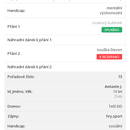
mentální
výslovnostní
zvukový bubínek
SPLNĚNO
osuška Devon
K REZERVACI
73
Antonín J.
13 let
2546
Telč-DD
hry,sport
sociální