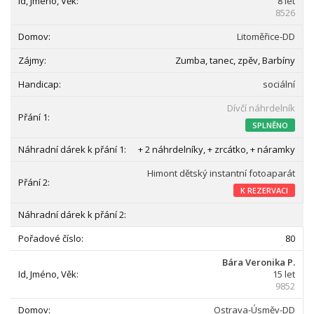
8 let
8526
Litoměřice-DD
Zumba, tanec, zpěv, Barbíny
sociální
Dívčí náhrdelník
SPLNĚNO
+ 2 náhrdelníky, + zrcátko, + náramky
Himont dětský instantní fotoaparát
K REZERVACI
80
Bára Veronika P.
15 let
9852
Ostrava-Úsměv-DD