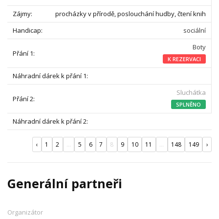
procházky v přírodě, poslouchání hudby, čtení knih
sociální
Boty
K REZERVACI
Sluchátka
SPLNĚNO
‹
1
2
...
5
6
7
8
9
10
11
...
148
149
›
Generální partneři
Organizátor