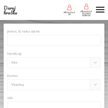
Daruj
hračku
PŘIHLÁSIT
PŘIHLÁSIT
SE JAKO
SE
DOMOV
Jméno, ID nebo dárek
Handicap
Domov
Věk