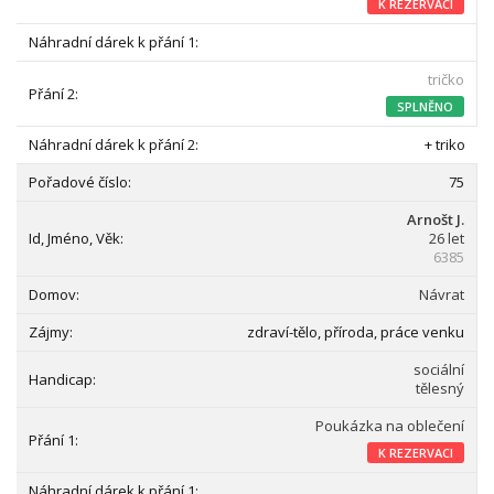
K REZERVACI
tričko
SPLNĚNO
+ triko
75
Arnošt J.
26 let
6385
Návrat
zdraví-tělo, příroda, práce venku
sociální
tělesný
Poukázka na oblečení
K REZERVACI