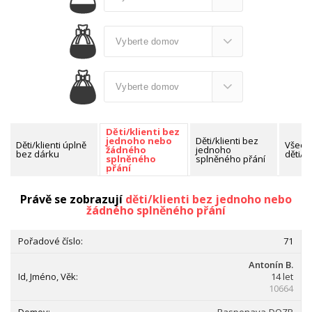
Děti/klienti bez
Děti/klienti bez
jednoho nebo
Děti/klienti úplně
Všech
jednoho
žádného
bez dárku
děti/kl
splněného přání
splněného
přání
Nalezeno celkem:
1487 dětí/klientů
Právě se zobrazují
děti/klienti bez jednoho nebo
žádného splněného přání
71
Antonín B.
14 let
10664