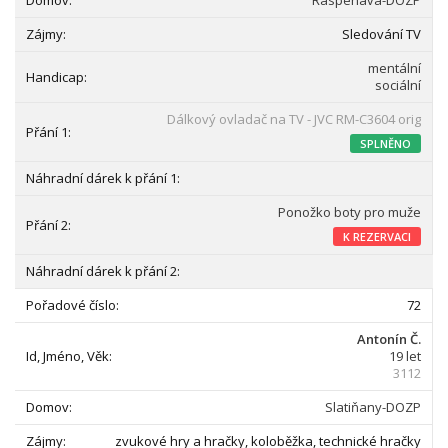
Raspenava-DOZP
Sledování TV
mentální
sociální
Dálkový ovladač na TV - JVC RM-C3604 orig
SPLNĚNO
Ponožko boty pro muže
K REZERVACI
72
Antonín Č.
19 let
3112
Slatiňany-DOZP
zvukové hry a hračky, koloběžka, technické hračky