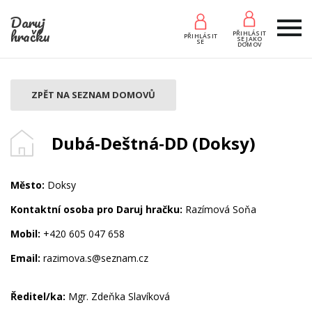
Daruj
hračku
PŘIHLÁSIT
PŘIHLÁSIT
SE JAKO
SE
DOMOV
ZPĚT NA SEZNAM DOMOVŮ
Dubá-Deštná-DD (Doksy)
Město:
Doksy
Kontaktní osoba pro Daruj hračku:
Razímová Soňa
Mobil:
+420 605 047 658
Email:
razimova.s@seznam.cz
Ředitel/ka:
Mgr. Zdeňka Slavíková