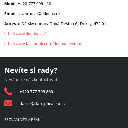
Mobil:
+420 777 099 410
Email:
s.razimova@ddduba.cz
Adresa:
Dětský domov Dubá Deštná 6, Doksy, 472 01
http://www.ddduba.cz/
http://www.facebook.com/dddubadestna/
Nevíte si rady?
Neváhejte nás kontaktovat
+420 777 795 860
darce@daruj-hracku.cz
SEZNAM DĚTÍ A PŘÁNÍ