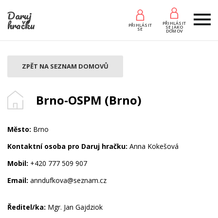
Daruj
hračku
PŘIHLÁSIT
PŘIHLÁSIT
SE JAKO
SE
DOMOV
ZPĚT NA SEZNAM DOMOVŮ
Brno-OSPM (Brno)
Město:
Brno
Kontaktní osoba pro Daruj hračku:
Anna Kokešová
Mobil:
+420 777 509 907
Email:
anndufkova@seznam.cz
Ředitel/ka:
Mgr. Jan Gajdziok