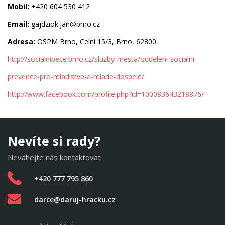
Mobil:
+420 604 530 412
Email:
gajdziok.jan@brno.cz
Adresa:
OSPM Brno, Celni 15/3, Brno, 62800
http://socialnipece.brno.cz/sluzby-mesta/oddeleni-socialni-
prevence-pro-mladistve-a-mlade-dospele/
http://www.facebook.com/profile.php?id=100083643218876/
Nevíte si rady?
Neváhejte nás kontaktovat
+420 777 795 860
darce@daruj-hracku.cz