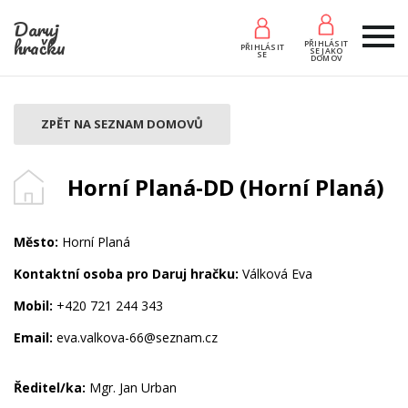
Daruj
hračku
PŘIHLÁSIT
PŘIHLÁSIT
SE JAKO
SE
DOMOV
ZPĚT NA SEZNAM DOMOVŮ
Horní Planá-DD (Horní Planá)
Město:
Horní Planá
Kontaktní osoba pro Daruj hračku:
Válková Eva
Mobil:
+420 721 244 343
Email:
eva.valkova-66@seznam.cz
Ředitel/ka:
Mgr. Jan Urban