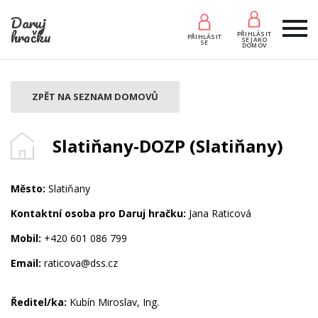
Daruj
hračku
PŘIHLÁSIT
PŘIHLÁSIT
SE JAKO
SE
DOMOV
ZPĚT NA SEZNAM DOMOVŮ
Slatiňany-DOZP (Slatiňany)
Město:
Slatiňany
Kontaktní osoba pro Daruj hračku:
Jana Raticová
Mobil:
+420 601 086 799
Email:
raticova@dss.cz
Ředitel/ka:
Kubín Miroslav, Ing.