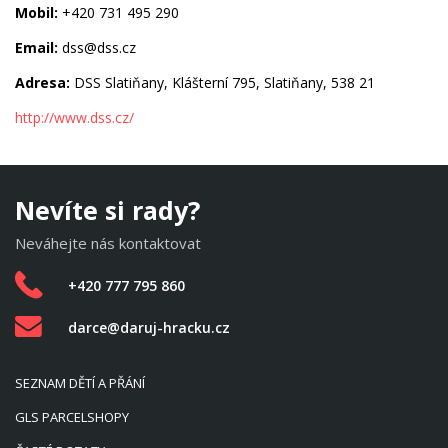
Mobil:
+420 731 495 290
Email:
dss@dss.cz
Adresa:
DSS Slatiňany, Klášterní 795, Slatiňany, 538 21
http://www.dss.cz/
Nevíte si rady?
Neváhejte nás kontaktovat
+420 777 795 860
darce@daruj-hracku.cz
SEZNAM DĚTÍ A PŘÁNÍ
GLS PARCELSHOPY