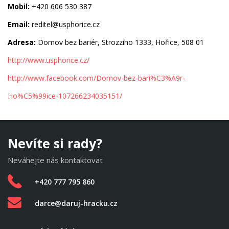
Mobil:
+420 606 530 387
Email:
reditel@usphorice.cz
Adresa:
Domov bez bariér, Strozziho 1333, Hořice, 508 01
http://www.usphorice.cz/
http://www.facebook.com/Domov-bez-bari%C3%A9r-
Ho%C5%99ice-107266234035151/
Nevíte si rady?
Neváhejte nás kontaktovat
+420 777 795 860
darce@daruj-hracku.cz