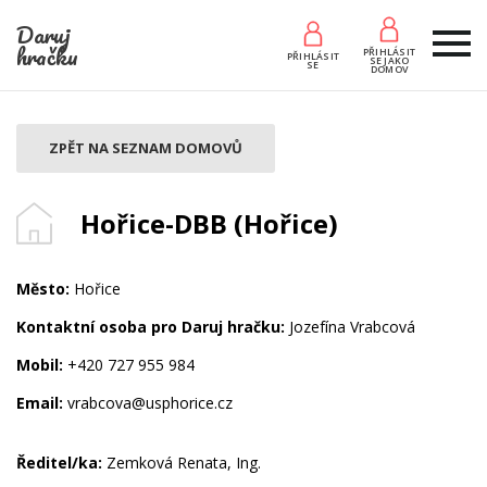
Daruj
hračku
PŘIHLÁSIT
PŘIHLÁSIT
SE JAKO
SE
DOMOV
ZPĚT NA SEZNAM DOMOVŮ
Hořice-DBB (Hořice)
Město:
Hořice
Kontaktní osoba pro Daruj hračku:
Jozefína Vrabcová
Mobil:
+420 727 955 984
Email:
vrabcova@usphorice.cz
Ředitel/ka:
Zemková Renata, Ing.