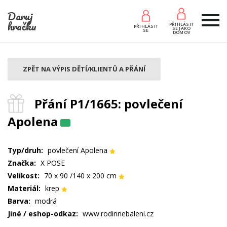
Daruj
hračku
PŘIHLÁSIT
PŘIHLÁSIT
SE JAKO
SE
DOMOV
ZPĚT NA VÝPIS DĚTÍ/KLIENTŮ A PŘÁNÍ
Přání P1/1665: povlečení
Apolena
Typ/druh:
povlečení Apolena
Značka:
X POSE
Velikost:
70 x 90 /140 x 200 cm
Materiál:
krep
Barva:
modrá
Jiné / eshop-odkaz:
www.rodinnebaleni.cz