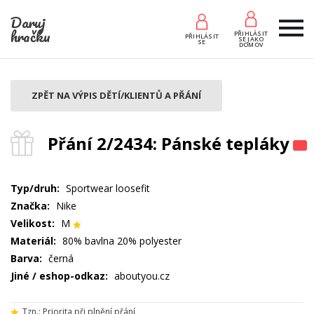
Daruj
hračku
PŘIHLÁSIT
PŘIHLÁSIT
SE JAKO
SE
DOMOV
ZPĚT NA VÝPIS DĚTÍ/KLIENTŮ A PŘÁNÍ
Přání 2/2434: Pánské tepláky
Typ/druh:
Sportwear loosefit
Značka:
Nike
Velikost:
M
Materiál:
80% bavlna 20% polyester
Barva:
černá
Jiné / eshop-odkaz:
aboutyou.cz
Tzn.: Priorita při plnění přání