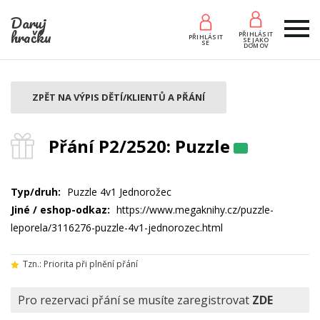
Daruj
hračku
PŘIHLÁSIT
PŘIHLÁSIT
SE JAKO
SE
DOMOV
ZPĚT NA VÝPIS DĚTÍ/KLIENTŮ A PŘÁNÍ
Přání P2/2520: Puzzle
Typ/druh:
Puzzle 4v1 Jednorožec
Jiné / eshop-odkaz:
https://www.megaknihy.cz/puzzle-
leporela/3116276-puzzle-4v1-jednorozec.html
Tzn.: Priorita při plnění přání
Pro rezervaci přání se musíte zaregistrovat
ZDE