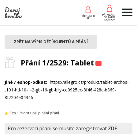
Daruj
hračku
PŘIHLÁSIT
PŘIHLÁSIT
SE JAKO
SE
DOMOV
ZPĚT NA VÝPIS DĚTÍ/KLIENTŮ A PŘÁNÍ
Přání 1/2529: Tablet
Jiné / eshop-odkaz:
https://allegro.cz/produkt/tablet-archos-
t101-hd-10-1-2-gb-16-gb-bily-ce0925ec-8f46-428c-b869-
8f7204e04346
Tzn.: Priorita při plnění přání
Pro rezervaci přání se musíte zaregistrovat
ZDE