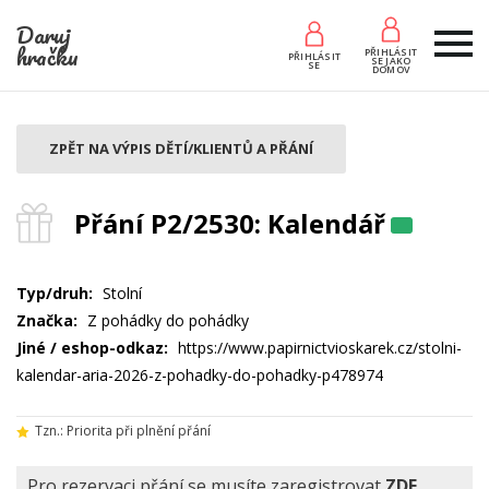
Daruj
hračku
PŘIHLÁSIT
PŘIHLÁSIT
SE JAKO
SE
DOMOV
ZPĚT NA VÝPIS DĚTÍ/KLIENTŮ A PŘÁNÍ
Přání P2/2530: Kalendář
Typ/druh:
Stolní
Značka:
Z pohádky do pohádky
Jiné / eshop-odkaz:
https://www.papirnictvioskarek.cz/stolni-
kalendar-aria-2026-z-pohadky-do-pohadky-p478974
Tzn.: Priorita při plnění přání
Pro rezervaci přání se musíte zaregistrovat
ZDE