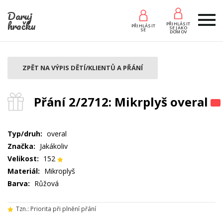
Daruj
hračku
PŘIHLÁSIT
PŘIHLÁSIT
SE JAKO
SE
DOMOV
ZPĚT NA VÝPIS DĚTÍ/KLIENTŮ A PŘÁNÍ
Přání 2/2712: Mikrplyš overal
Typ/druh:
overal
Značka:
Jakákoliv
Velikost:
152
Materiál:
Mikroplyš
Barva:
Růžová
Tzn.: Priorita při plnění přání