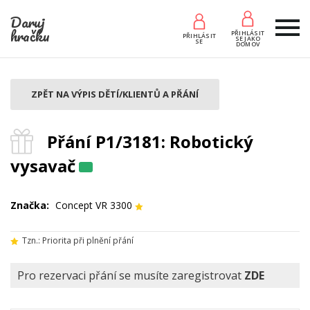
Daruj
hračku
PŘIHLÁSIT
PŘIHLÁSIT
SE JAKO
SE
DOMOV
ZPĚT NA VÝPIS DĚTÍ/KLIENTŮ A PŘÁNÍ
Přání P1/3181: Robotický
vysavač
Značka:
Concept VR 3300
Tzn.: Priorita při plnění přání
Pro rezervaci přání se musíte zaregistrovat
ZDE