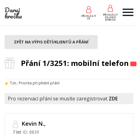
Daruj
hračku
PŘIHLÁSIT
PŘIHLÁSIT
SE JAKO
SE
DOMOV
ZPĚT NA VÝPIS DĚTÍ/KLIENTŮ A PŘÁNÍ
Přání 1/3251: mobilní telefon
Tzn.: Priorita při plnění přání
Pro rezervaci přání se musíte zaregistrovat
ZDE
Kevin N.,
7 let
ID: 8839