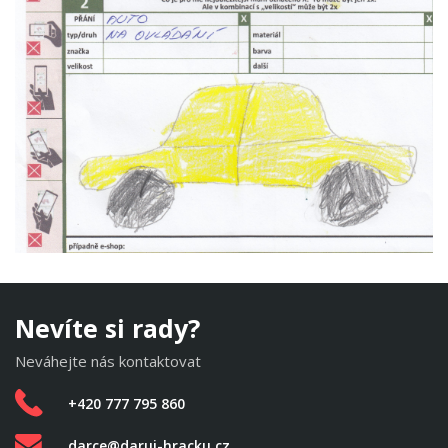
Nevíte si rady?
Neváhejte nás kontaktovat
+420 777 795 860
darce@daruj-hracku.cz