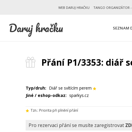
WEB DARUJ HRAČKU
TANGO ORGANIZÁTOR -
Daruj hračku
SEZNAM D
Přání P1/3353: diář 
Typ/druh:
Diář se svítícím perem
Jiné / eshop-odkaz:
sparkys.cz
Tzn.: Priorita při plnění přání
Pro rezervaci přání se musíte zaregistrovat
ZD