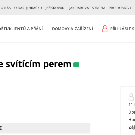
 O NÁS
O DARUJ HRAČKU
JEŽÍŠKOVÁNÍ
JAK DAROVAT SRDCEM
PRO DOMOVY
ĚTÍ/KLIENTŮ A PŘÁNÍ
DOMOVY A ZAŘÍZENÍ
PŘIHLÁSIT S
se svítícím perem
11 
Do
Ha
Zá
E