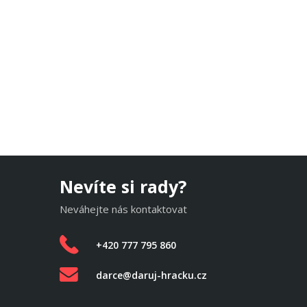
Nevíte si rady?
Neváhejte nás kontaktovat
+420 777 795 860
darce@daruj-hracku.cz