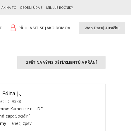
JAK NA TO
OSOBNÍ ÚDAJE
MINULÉ ROČNÍKY
E
PŘIHLÁSIT SE JAKO DOMOV
Web Daruj-Hračku
ZPĚT NA VÝPIS DĚTÍ/KLIENTŮ A PŘÁNÍ
Edita J.,
let
ID: 9388
mov:
Kamenice n.L-DD
ndicap:
Sociální
jmy:
Tanec, zpěv