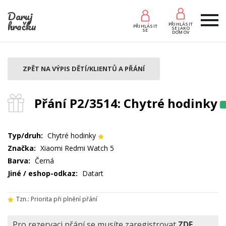
Daruj
hračku
PŘIHLÁSIT
PŘIHLÁSIT
SE JAKO
SE
DOMOV
ZPĚT NA VÝPIS DĚTÍ/KLIENTŮ A PŘÁNÍ
Přání P2/3514: Chytré hodinky
Typ/druh:
Chytré hodinky
Značka:
Xiaomi Redmi Watch 5
Barva:
Černá
Jiné / eshop-odkaz:
Datart
Tzn.: Priorita při plnění přání
Pro rezervaci přání se musíte zaregistrovat
ZDE