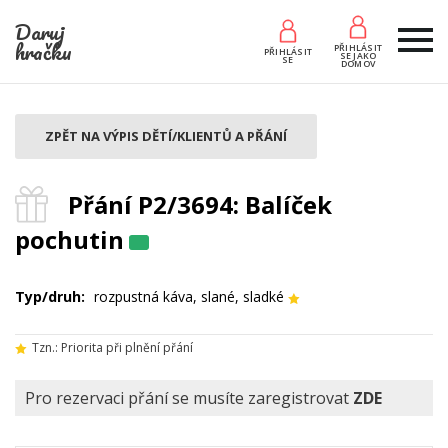
Daruj
hračku
PŘIHLÁSIT
PŘIHLÁSIT
SE JAKO
SE
DOMOV
ZPĚT NA VÝPIS DĚTÍ/KLIENTŮ A PŘÁNÍ
Přání P2/3694: Balíček
pochutin
Typ/druh:
rozpustná káva, slané, sladké
Tzn.: Priorita při plnění přání
Pro rezervaci přání se musíte zaregistrovat
ZDE