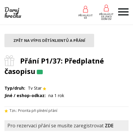
Daruj
hračku
PŘIHLÁSIT
PŘIHLÁSIT
SE JAKO
SE
DOMOV
ZPĚT NA VÝPIS DĚTÍ/KLIENTŮ A PŘÁNÍ
Přání P1/37: Předplatné
časopisu
Typ/druh:
Tv Star
Jiné / eshop-odkaz:
na 1 rok
Tzn.: Priorita při plnění přání
Pro rezervaci přání se musíte zaregistrovat
ZDE