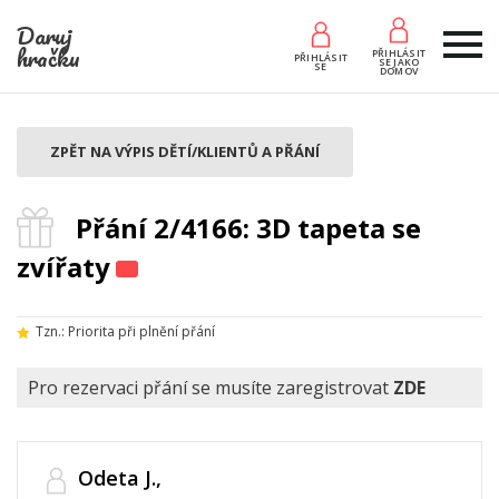
Daruj
hračku
PŘIHLÁSIT
PŘIHLÁSIT
SE JAKO
SE
DOMOV
ZPĚT NA VÝPIS DĚTÍ/KLIENTŮ A PŘÁNÍ
Přání 2/4166: 3D tapeta se
zvířaty
Tzn.: Priorita při plnění přání
Pro rezervaci přání se musíte zaregistrovat
ZDE
Odeta J.,