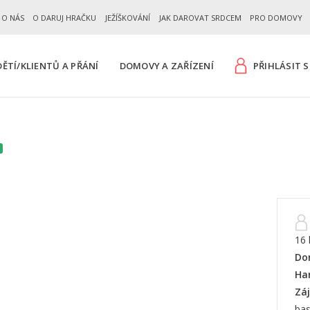
 O NÁS
O DARUJ HRAČKU
JEŽÍŠKOVÁNÍ
JAK DAROVAT SRDCEM
PRO DOMOVY
ĚTÍ/KLIENTŮ A PŘÁNÍ
DOMOVY A ZAŘÍZENÍ
PŘIHLÁSIT S
16 
Do
Ha
Zá
bas