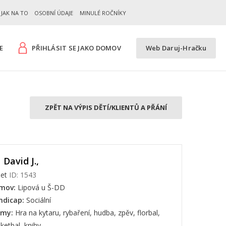
JAK NA TO
OSOBNÍ ÚDAJE
MINULÉ ROČNÍKY
E
PŘIHLÁSIT SE JAKO DOMOV
Web Daruj-Hračku
ZPĚT NA VÝPIS DĚTÍ/KLIENTŮ A PŘÁNÍ
David J.,
let
ID: 1543
mov:
Lipová u Š-DD
ndicap:
Sociální
jmy:
Hra na kytaru, rybaření, hudba, zpěv, florbal,
ketbal, knihy