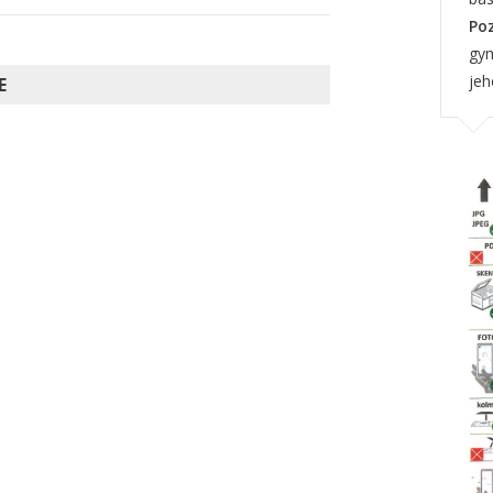
Po
gym
jeh
E