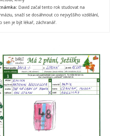
známka:
David začal tento rok studovat na
náziu, snaží se dosáhnout co nejvyššího vzdělání,
o sen je být lékař, záchranář.