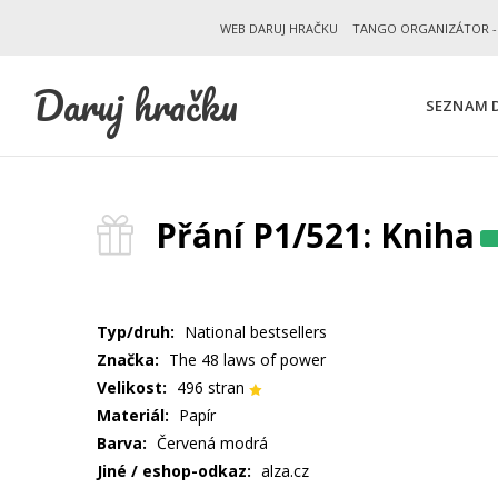
WEB DARUJ HRAČKU
TANGO ORGANIZÁTOR -
Daruj hračku
SEZNAM D
Přání P1/521: Kniha
Typ/druh:
National bestsellers
Značka:
The 48 laws of power
Velikost:
496 stran
Materiál:
Papír
Barva:
Červená modrá
Jiné / eshop-odkaz:
alza.cz