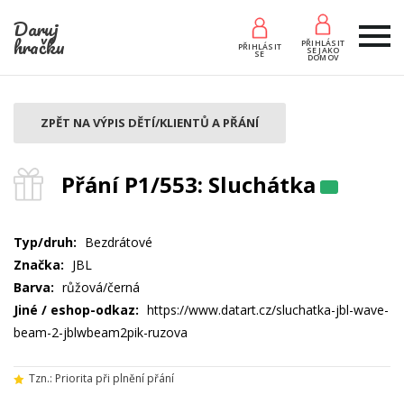
Daruj
hračku
PŘIHLÁSIT
PŘIHLÁSIT
SE JAKO
SE
DOMOV
ZPĚT NA VÝPIS DĚTÍ/KLIENTŮ A PŘÁNÍ
Přání P1/553: Sluchátka
Typ/druh:
Bezdrátové
Značka:
JBL
Barva:
růžová/černá
Jiné / eshop-odkaz:
https://www.datart.cz/sluchatka-jbl-wave-
beam-2-jblwbeam2pik-ruzova
Tzn.: Priorita při plnění přání