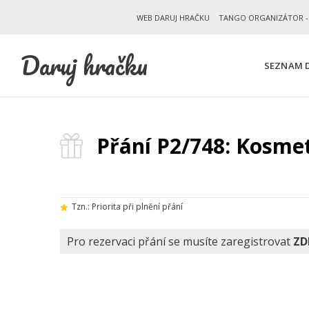
WEB DARUJ HRAČKU
TANGO ORGANIZÁTOR -
Daruj hračku
SEZNAM D
Přání P2/748: Kosme
Tzn.: Priorita při plnění přání
Pro rezervaci přání se musíte zaregistrovat
ZD