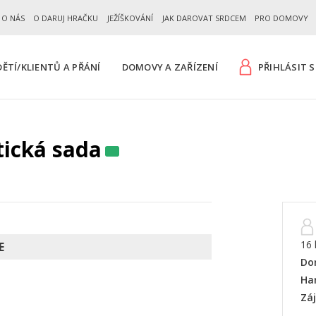
 O NÁS
O DARUJ HRAČKU
JEŽÍŠKOVÁNÍ
JAK DAROVAT SRDCEM
PRO DOMOVY
ĚTÍ/KLIENTŮ A PŘÁNÍ
DOMOVY A ZAŘÍZENÍ
PŘIHLÁSIT S
tická sada
16 
E
Do
Ha
Zá