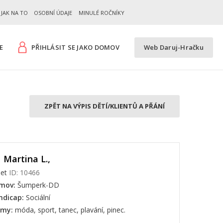
JAK NA TO
OSOBNÍ ÚDAJE
MINULÉ ROČNÍKY
E
PŘIHLÁSIT SE JAKO DOMOV
Web Daruj-Hračku
ZPĚT NA VÝPIS DĚTÍ/KLIENTŮ A PŘÁNÍ
Martina L.,
let
ID: 10466
mov:
Šumperk-DD
ndicap:
Sociální
jmy:
móda, sport, tanec, plavání, pinec.