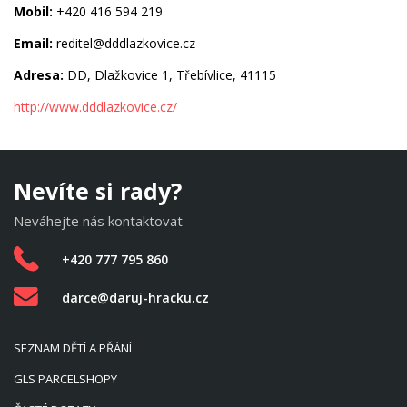
Mobil:
+420 416 594 219
Email:
reditel@dddlazkovice.cz
Adresa:
DD, Dlažkovice 1, Třebívlice, 41115
http://www.dddlazkovice.cz/
Nevíte si rady?
Neváhejte nás kontaktovat
+420 777 795 860
darce@daruj-hracku.cz
SEZNAM DĚTÍ A PŘÁNÍ
GLS PARCELSHOPY