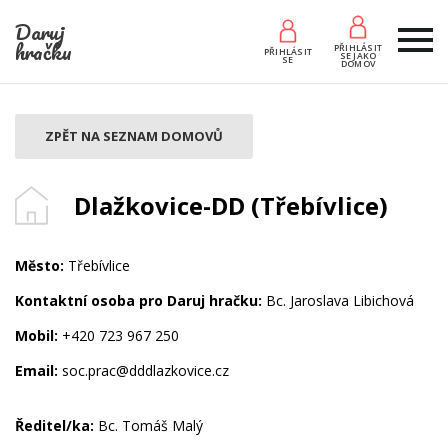
Daruj
hračku
PŘIHLÁSIT
PŘIHLÁSIT
SE JAKO
SE
DOMOV
ZPĚT NA SEZNAM DOMOVŮ
Dlažkovice-DD (Třebívlice)
Město:
Třebívlice
Kontaktní osoba pro Daruj hračku:
Bc. Jaroslava Libichová
Mobil:
+420 723 967 250
Email:
soc.prac@dddlazkovice.cz
Ředitel/ka:
Bc. Tomáš Malý