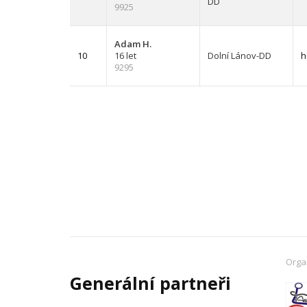
DD
9925
Adam H.
10
16 let
Dolní Lánov-DD
h
9295
Orga
Generální partneři