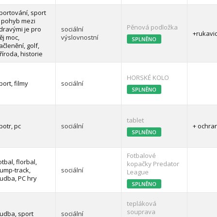
portování, sport
 pohyb mezi
Pěnová podložka
dravými je pro
sociální
+rukavi
ěj moc,
výslovnostní
SPLNĚNO
ačlenění, golf,
říroda, historie
HORSKÉ KOLO
port, filmy
sociální
SPLNĚNO
tablet
potr, pc
sociální
+ ochra
SPLNĚNO
Fotbalové
otbal, florbal,
kopačky Predator
ump-track,
sociální
League
udba, PC hry
SPLNĚNO
tepláková
souprava
udba, sport
sociální