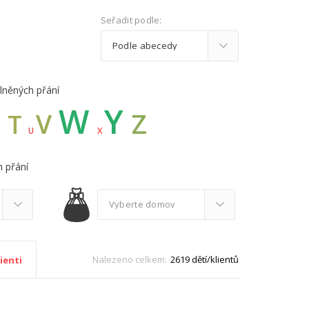
Seřadit podle:
lněných přání
W
Y
Z
S
V
T
U
X
 přání
Nalezeno celkem:
2619 dětí/klientů
ienti