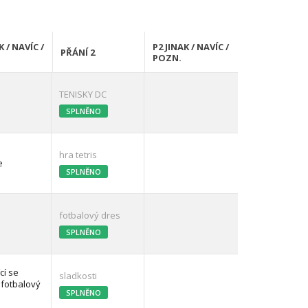
K / NAVÍC /
P2 JINAK / NAVÍC /
PŘÁNÍ 2
POZN.
TENISKY DC
SPLNĚNO
hra tetris
e
SPLNĚNO
fotbalový dres
SPLNĚNO
cí se
sladkosti
 fotbalový
SPLNĚNO