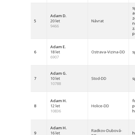
s
a
Adam D.
z
5
20 let
Návrat
n
9466
z
p
Adam E.
6
18 let
Ostrava-Vizina-DD
s
6907
Adam G.
7
10 let
Stod-DD
s
10788
Adam H.
f
8
12 let
Holice-DD
p
10836
h
Adam H.
Radkov-Dubová-
9
16 let
h