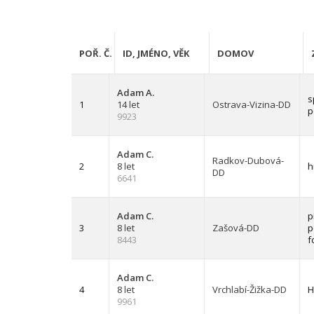
POŘ. Č.
ID, JMÉNO, VĚK
DOMOV
Adam A.
s
1
14 let
Ostrava-Vizina-DD
p
9923
Adam C.
Radkov-Dubová-
2
8 let
h
DD
6641
Adam C.
p
3
8 let
Zašová-DD
p
8443
f
Adam C.
4
8 let
Vrchlabí-Žižka-DD
H
9961