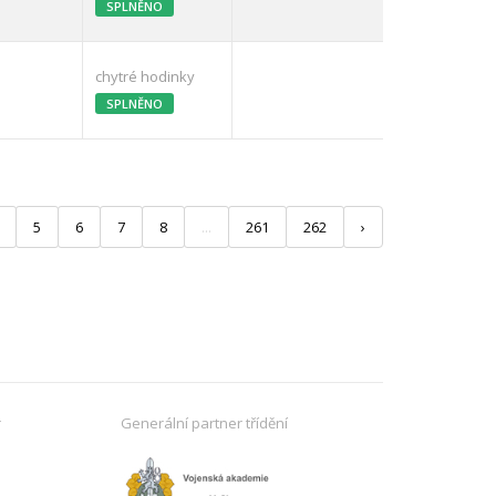
SPLNĚNO
chytré hodinky
SPLNĚNO
5
6
7
8
...
261
262
›
r
Generální partner třídění