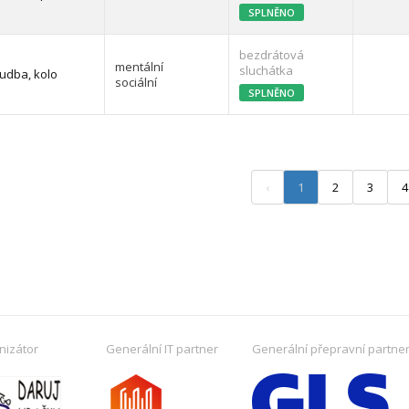
SPLNĚNO
bezdrátová
mentální
sluchátka
udba, kolo
sociální
SPLNĚNO
‹
1
2
3
4
nizátor
Generální IT partner
Generální přepravní partne