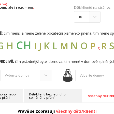
aná)
dcem, ale i rozumem
:
Dětí/klientů na stránce:
Ě:
čím menší a méně zelené počáteční písmenko jména, tím méně sp
CH
G
L
H
K
N
O
M
I
J
R
P
Q
EDLIVĚ:
čím prázdnější pytel domova, tím méně v domově splněných
ednoho nebo
Děti/klienti bez jednoho
Všechny děti/kl
 přání
splněného přání
Právě se zobrazují
všechny děti/klienti