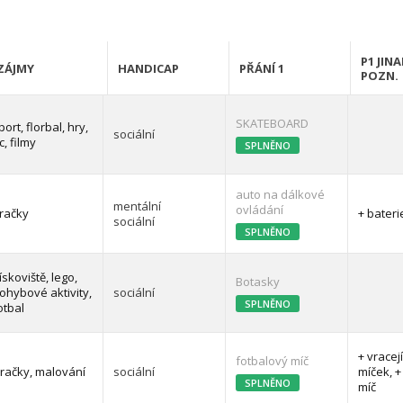
P1 JINA
ZÁJMY
HANDICAP
PŘÁNÍ 1
POZN.
SKATEBOARD
port, florbal, hry,
sociální
c, filmy
SPLNĚNO
auto na dálkové
mentální
ovládání
račky
+ bateri
sociální
SPLNĚNO
ískoviště, lego,
Botasky
ohybové aktivity,
sociální
SPLNĚNO
otbal
+ vracejí
fotbalový míč
račky, malování
sociální
míček, +
SPLNĚNO
míč