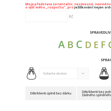
Moje představa (orientační, nezávazná, neevidov
o výši mého „rozpočtu“, pro
Ježíškování nejen sr
Kč
SPRAVEDLIV
C
A
B
F
D
E
SPRAV
Děti/klienti bez j
Děti/klienti úplně bez dárku
žádného splněného