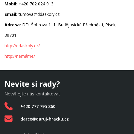
Mobil:
+420 702 024 913
Email:
tumova@ddaskoly.cz
Adresa:
DD, Šobrova 111, Budějovické Předměstí, Písek,
39701
http://ddaskoly.cz/
http://nemáme/
Nevíte si rady?
Neváhejte nás kontaktovat
+420 777 795 860
darce@daruj-hracku.cz