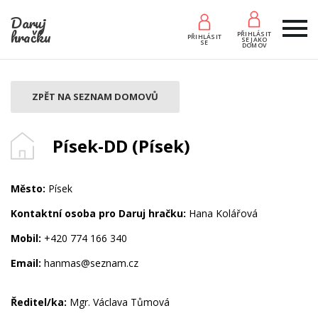
Daruj
hračku
PŘIHLÁSIT
PŘIHLÁSIT
SE JAKO
SE
DOMOV
ZPĚT NA SEZNAM DOMOVŮ
Písek-DD (Písek)
Město:
Písek
Kontaktní osoba pro Daruj hračku:
Hana Kolářová
Mobil:
+420 774 166 340
Email:
hanmas@seznam.cz
Ředitel/ka:
Mgr. Václava Tůmová