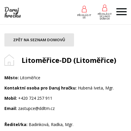
Daruj
hračku
PŘIHLÁSIT
PŘIHLÁSIT
SE JAKO
SE
DOMOV
ZPĚT NA SEZNAM DOMOVŮ
Litoměřice-DD (Litoměřice)
Město:
Litoměřice
Kontaktní osoba pro Daruj hračku:
Hubená Iveta, Mgr.
Mobil:
+420 724 257 911
Email:
zastupce@ddltm.cz
Ředitel/ka:
Badinková, Radka, Mgr.