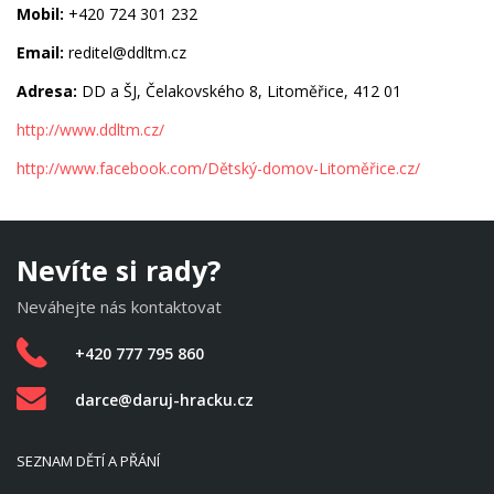
Mobil:
+420 724 301 232
Email:
reditel@ddltm.cz
Adresa:
DD a ŠJ, Čelakovského 8, Litoměřice, 412 01
http://www.ddltm.cz/
http://www.facebook.com/Dětský-domov-Litoměřice.cz/
Nevíte si rady?
Neváhejte nás kontaktovat
+420 777 795 860
darce@daruj-hracku.cz
SEZNAM DĚTÍ A PŘÁNÍ