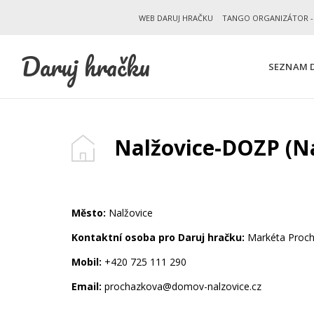
WEB DARUJ HRAČKU
TANGO ORGANIZÁTOR -
Daruj hračku
SEZNAM D
Nalžovice-DOZP (Na
Město:
Nalžovice
Kontaktní osoba pro Daruj hračku:
Markéta Proc
Mobil:
+420 725 111 290
Email:
prochazkova@domov-nalzovice.cz