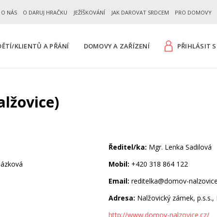
 O NÁS
O DARUJ HRAČKU
JEŽÍŠKOVÁNÍ
JAK DAROVAT SRDCEM
PRO DOMOVY
ĚTÍ/KLIENTŮ A PŘÁNÍ
DOMOVY A ZAŘÍZENÍ
PŘIHLÁSIT S
lžovice)
Ředitel/ka:
Mgr. Lenka Sadilová
házková
Mobil:
+420 318 864 122
Email:
reditelka@domov-nalzovice
Adresa:
Nalžovický zámek, p.s.s.,
http://www.domov-nalzovice.cz/