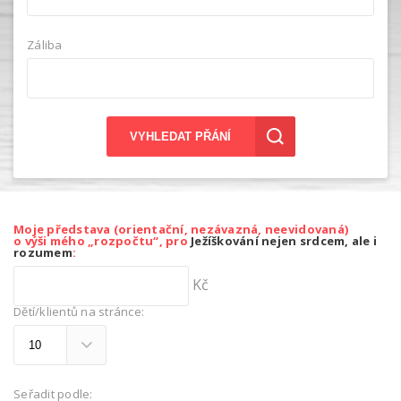
Záliba
VYHLEDAT PŘÁNÍ
Moje představa (orientační, nezávazná, neevidovaná)
o výši mého „rozpočtu“, pro
Ježíškování nejen srdcem, ale i
rozumem
:
Kč
Dětí/klientů na stránce:
Seřadit podle: