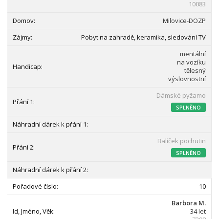
10083
Milovice-DOZP
Pobyt na zahradě, keramika, sledování TV
mentální
na vozíku
tělesný
výslovnostní
Dámské pyžamo
SPLNĚNO
Balíček pochutin
SPLNĚNO
10
Barbora M.
34 let