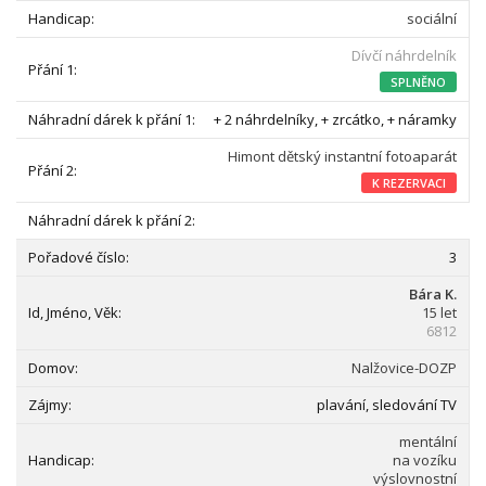
sociální
Dívčí náhrdelník
SPLNĚNO
+ 2 náhrdelníky, + zrcátko, + náramky
Himont dětský instantní fotoaparát
K REZERVACI
3
Bára K.
15 let
6812
Nalžovice-DOZP
plavání, sledování TV
mentální
na vozíku
výslovnostní