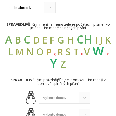
SPRAVEDLIVĚ:
čím menší a méně zelené počáteční písmenko
jména, tím méně splněných přání
CH
C
A
B
G
F
H
K
D
E
I
J
W
L
N
O
S
V
M
T
R
P
Q
U
X
Y
Z
SPRAVEDLIVĚ:
čím prázdnější pytel domova, tím méně v
domově splněných přání