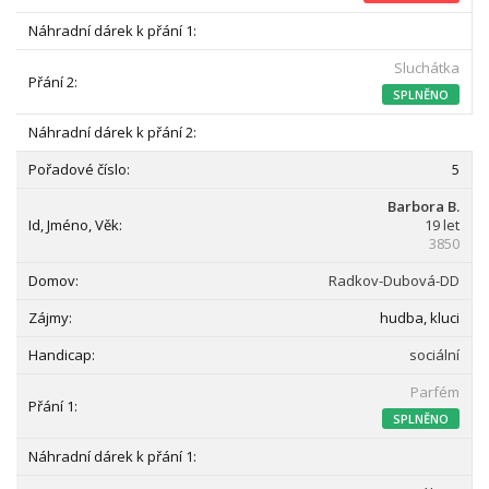
Sluchátka
SPLNĚNO
5
Barbora B.
19 let
3850
Radkov-Dubová-DD
hudba, kluci
sociální
Parfém
SPLNĚNO