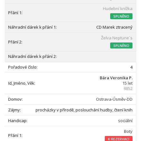
Hudební knížka
SPLNĚNO
CD Marek ztracený
Želva Neptune´s
SPLNĚNO
4
Bára Veronika P.
15 let
9852
Ostrava-Úsměv-DD
procházky v přírodě, poslouchání hudby, čtení knih
sociální
Boty
K REZERVACI