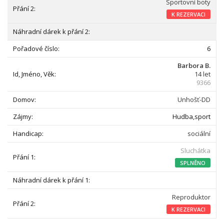
Sportovní boty
K REZERVACI
6
Barbora B.
14 let
9366
Unhošť-DD
Hudba,sport
sociální
Sluchátka
SPLNĚNO
Reproduktor
K REZERVACI