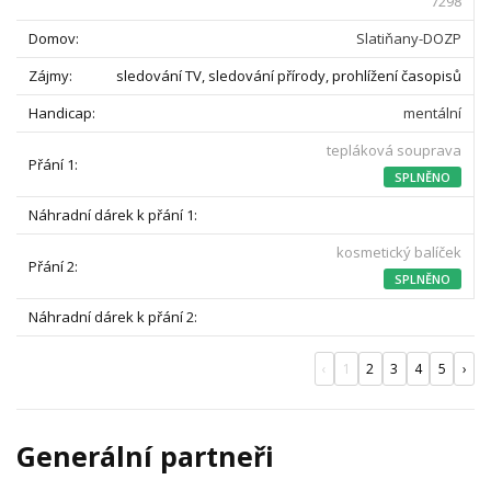
7298
Slatiňany-DOZP
sledování TV, sledování přírody, prohlížení časopisů
mentální
tepláková souprava
SPLNĚNO
kosmetický balíček
SPLNĚNO
‹
1
2
3
4
5
›
Generální partneři