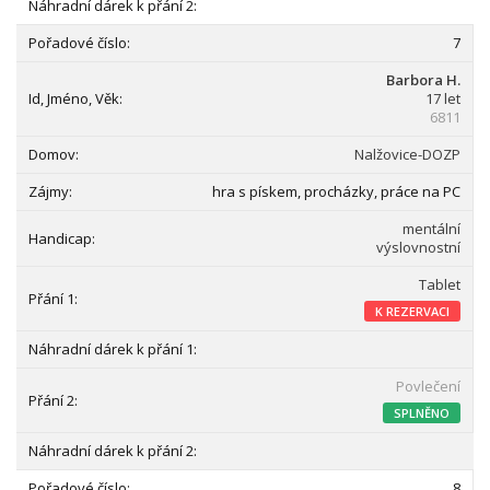
7
Barbora H.
17 let
6811
Nalžovice-DOZP
hra s pískem, procházky, práce na PC
mentální
výslovnostní
Tablet
K REZERVACI
Povlečení
SPLNĚNO
8