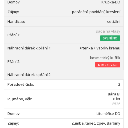
Krupka-DD
parádění, povídání, kreslení
sociální
sada na vlasy
SPLNĚNO
+rtenka + vzorky krému
kosmetický kufřík
K REZERVACI
2
Bára B.
8 let
8526
Litoměřice-DD
Zumba, tanec, zpěv, Barbíny