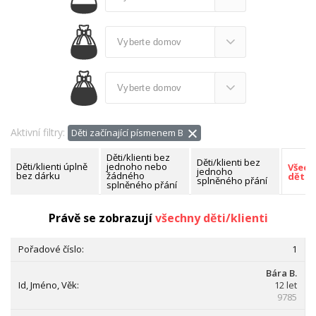
Aktivní filtry:
Děti začínající písmenem B
Děti/klienti bez
Děti/klienti bez
Děti/klienti úplně
jednoho nebo
Všech
jednoho
bez dárku
žádného
děti/k
splněného přání
splněného přání
Nalezeno celkem:
46 dětí/klientů
Právě se zobrazují
všechny děti/klienti
1
Bára B.
12 let
9785