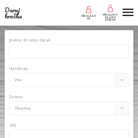
Daruj
hračku
PŘIHLÁSIT
PŘIHLÁSIT
SE JAKO
SE
DOMOV
Jméno, ID nebo dárek
Handicap
Domov
Věk