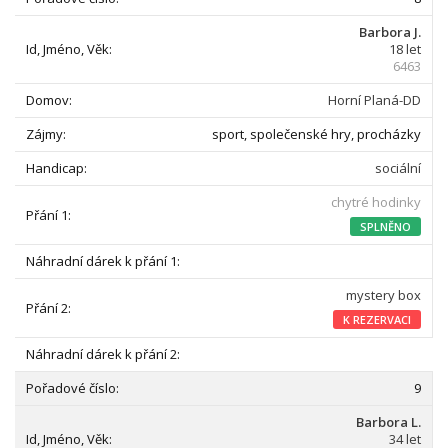
Barbora J.
18 let
6463
Horní Planá-DD
sport, společenské hry, procházky
sociální
chytré hodinky
SPLNĚNO
mystery box
K REZERVACI
9
Barbora L.
34 let