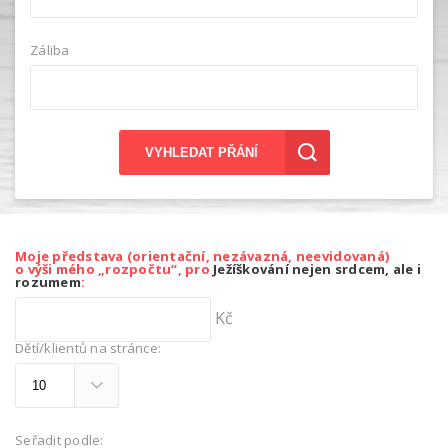
Záliba
VYHLEDAT PŘÁNÍ
Moje představa (orientační, nezávazná, neevidovaná)
o výši mého „rozpočtu“, pro
Ježíškování nejen srdcem, ale i
rozumem
:
Kč
Dětí/klientů na stránce:
Seřadit podle: