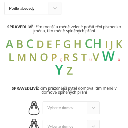
SPRAVEDLIVĚ:
čím menší a méně zelené počáteční písmenko
jména, tím méně splněných přání
CH
C
A
B
G
F
H
K
D
E
I
J
W
L
N
O
S
V
M
T
R
P
Q
U
X
Y
Z
SPRAVEDLIVĚ:
čím prázdnější pytel domova, tím méně v
domově splněných přání