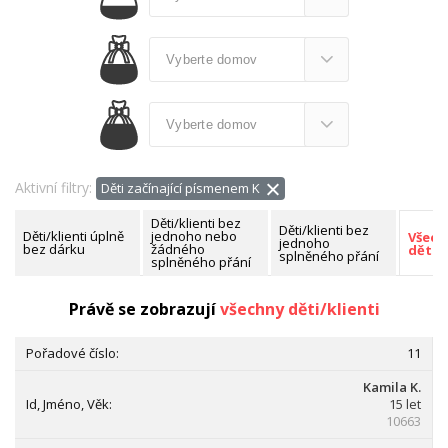
Aktivní filtry:
Děti začínající písmenem K
Děti/klienti bez
Děti/klienti bez
Děti/klienti úplně
jednoho nebo
Všech
jednoho
bez dárku
žádného
děti/k
splněného přání
splněného přání
Nalezeno celkem:
171 dětí/klientů
Právě se zobrazují
všechny děti/klienti
11
Kamila K.
15 let
10663