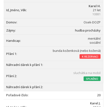
Karel H.
21 let
10881
Osek-DOZP
hudba procházky
mentální
sociální
bunda koženková (nebo kožená)
K REZERVACI
sluchátka na mobil
SPLNĚNO
20
Karel J.