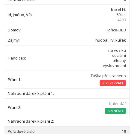
Karel H.
69 let
4293
Hořice-DBB
hudba, TV, kuřák
na vozíku
sociální
tělesný
výslovnostní
Taška přes rameno
K REZERVACI
Kalendář
SPLNĚNO
19