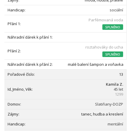
móda, hudba, přátelé
sociální
Parfémovaná voda
SPLNĚNO
roztahováky do ucha
SPLNĚNO
malé balení šampon a voňavka
13
Kamila Z.
45 let
1299
Slatiňany-DOZP
tanec, hudba a kreslení
mentální