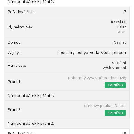
17
Karel H.
18 let
9491
Návrat
sport, hry, pohyb, voda, škola, příroda
sociální
výslovnostní
Robotický vysavač (po domluvě)
SPLNĚNO
dárkový poukaz Datart
SPLNĚNO
18