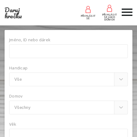
Daruj
hračku
PŘIHLÁSIT
PŘIHLÁSIT
SE JAKO
SE
DOMOV
Jméno, ID nebo dárek
Handicap
Domov
Věk