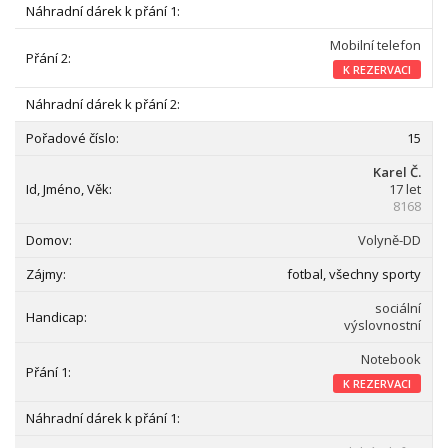
Mobilní telefon
K REZERVACI
15
Karel Č.
17 let
8168
Volyně-DD
fotbal, všechny sporty
sociální
výslovnostní
Notebook
K REZERVACI