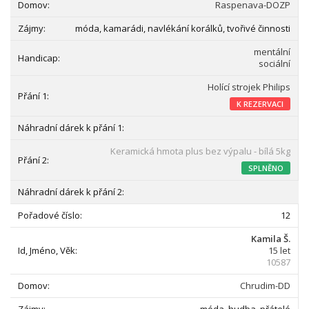
Raspenava-DOZP
móda, kamarádi, navlékání korálků, tvořivé činnosti
mentální
sociální
Holící strojek Philips
K REZERVACI
Keramická hmota plus bez výpalu - bílá 5kg
SPLNĚNO
12
Kamila Š.
15 let
10587
Chrudim-DD