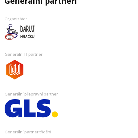
Generální partneři
Organizátor
Generální IT partner
Generální přepravní partner
Generální partner třídění