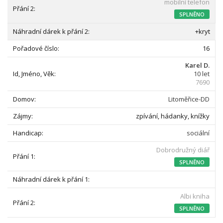
mobilní telefon
SPLNĚNO
+kryt
16
Karel D.
10 let
7690
Litoměřice-DD
zpívání, hádanky, knížky
sociální
Dobrodružný diář
SPLNĚNO
Albi kniha
SPLNĚNO