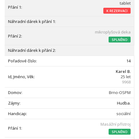
tablet
K REZERVACI
mikroplyšová deka
SPLNĚNO
14
Karel B.
25 let
9968
Brno-OSPM
Hudba.
sociální
Masážní přístroj
SPLNĚNO