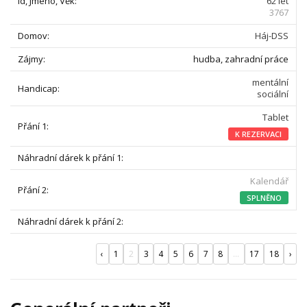
62 let
3767
Háj-DSS
hudba, zahradní práce
mentální
sociální
Tablet
K REZERVACI
Kalendář
SPLNĚNO
‹
1
2
3
4
5
6
7
8
...
17
18
›