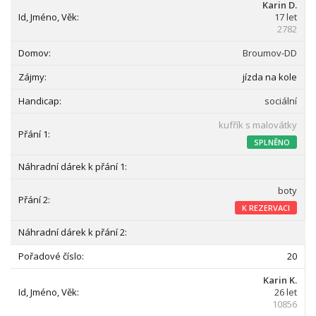
Karin D.
17 let
2782
Broumov-DD
jízda na kole
sociální
kufřík s malovátky
SPLNĚNO
boty
K REZERVACI
20
Karin K.
26 let
10856