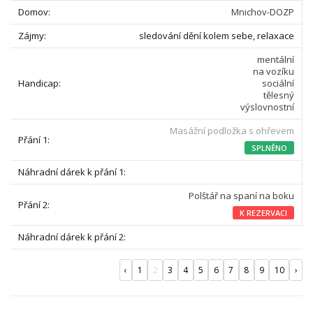
Mnichov-DOZP
sledování dění kolem sebe, relaxace
mentální
na vozíku
sociální
tělesný
výslovnostní
Masážní podložka s ohřevem
SPLNĚNO
Polštář na spaní na boku
K REZERVACI
‹
1
2
3
4
5
6
7
8
9
10
›