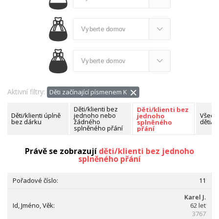
Aktivní filtry:
Děti začínající písmenem K
Děti/klienti bez
Děti/klienti bez
Děti/klienti úplně
jednoho nebo
Všech
jednoho
bez dárku
žádného
děti/kl
splněného
splněného přání
přání
Nalezeno celkem:
94 dětí/klientů
Právě se zobrazují
děti/klienti bez jednoho
splněného přání
11
Karel J.
62 let
3767