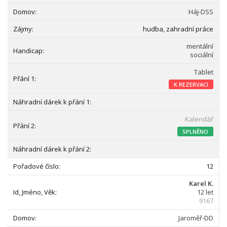
Háj-DSS
hudba, zahradní práce
mentální
sociální
Tablet
K REZERVACI
Kalendář
SPLNĚNO
12
Karel K.
12 let
9167
Jaroměř-DD