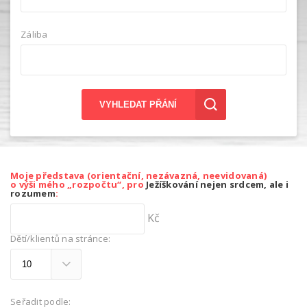
Záliba
VYHLEDAT PŘÁNÍ
Moje představa (orientační, nezávazná, neevidovaná)
o výši mého „rozpočtu“, pro
Ježíškování nejen srdcem, ale i
rozumem
:
Kč
Dětí/klientů na stránce:
Seřadit podle: