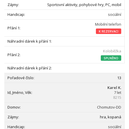
Sportovní aktivity, pohybové hry, PC, mobil
sociální
Mobilní telefon
K REZERVACI
Koloběžka
SPLNĚNO
13
Karel K.
7 let
8215
Chomutov-DD
hra, kopaná
sociální