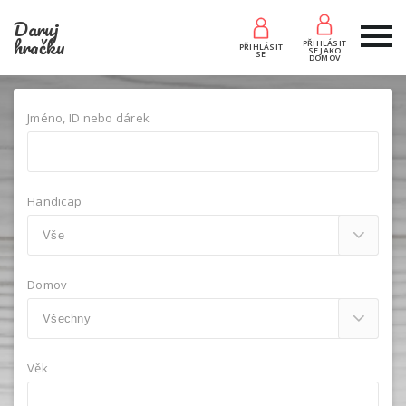
Daruj
hračku
PŘIHLÁSIT
PŘIHLÁSIT
SE JAKO
SE
DOMOV
Jméno, ID nebo dárek
Handicap
Domov
Věk