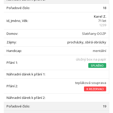
18
Karel Z.
71 let
1239
Slatiňany-DOZP
procházky, sbírá obrázky
mentální
úložný box na papír
SPLNĚNO
tepláková souprava
K REZERVACI
19