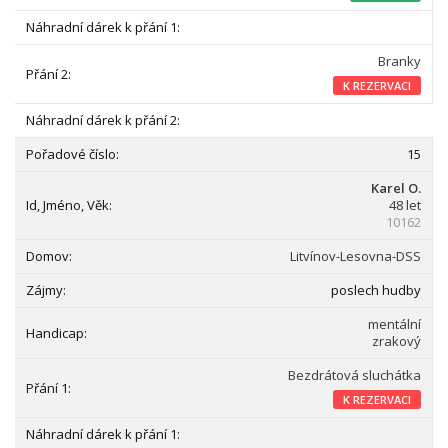
Branky
K REZERVACI
15
Karel O.
48 let
10162
Litvínov-Lesovna-DSS
poslech hudby
mentální
zrakový
Bezdrátová sluchátka
K REZERVACI