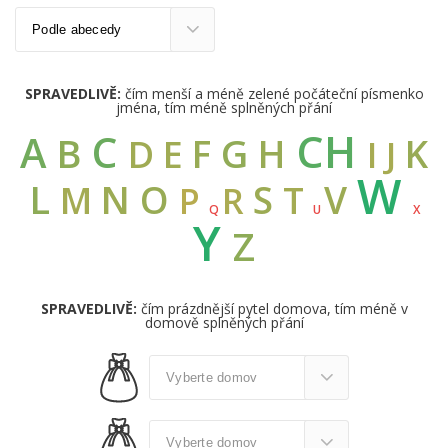
SPRAVEDLIVĚ:
čím menší a méně zelené počáteční písmenko
jména, tím méně splněných přání
CH
C
A
B
G
F
H
K
D
E
I
J
W
L
N
O
S
V
M
T
R
P
Q
U
X
Y
Z
SPRAVEDLIVĚ:
čím prázdnější pytel domova, tím méně v
domově splněných přání