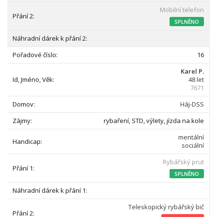
Mobilní telefon
SPLNĚNO
16
Karel P.
48 let
7671
Háj-DSS
rybaření, STD, výlety, jízda na kole
mentální
sociální
Rybářský prut
SPLNĚNO
Teleskopický rybářský bič