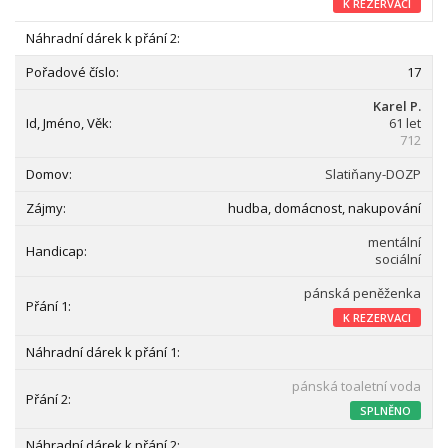
K REZERVACI
17
Karel P.
61 let
712
Slatiňany-DOZP
hudba, domácnost, nakupování
mentální
sociální
pánská peněženka
K REZERVACI
pánská toaletní voda
SPLNĚNO