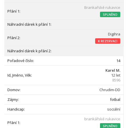
Brankařské rukavice
SPLNĚNO
Digihra
K REZERVACI
14
Karel M.
12 let
8596
Chrudim-DD
fotbal
sociální
brankářské rukavice
SPLNĚNO