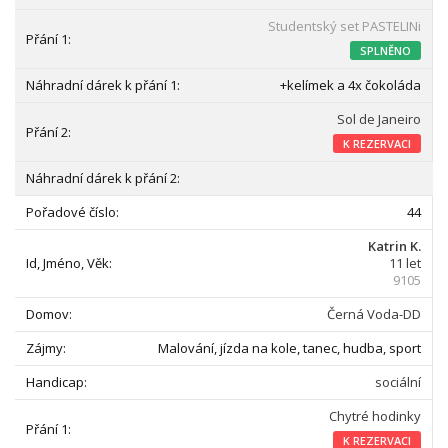
Studentský set PASTELINi
SPLNĚNO
+kelímek a 4x čokoláda
Sol de Janeiro
K REZERVACI
44
Katrin K.
11 let
9105
Černá Voda-DD
Malování, jízda na kole, tanec, hudba, sport
sociální
Chytré hodinky
K REZERVACI