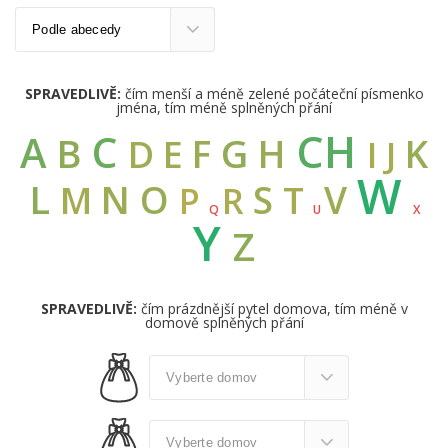
SPRAVEDLIVĚ:
čím menší a méně zelené počáteční písmenko
jména, tím méně splněných přání
CH
C
A
B
G
F
H
K
D
E
I
J
W
L
N
O
S
V
M
T
R
P
Q
U
X
Y
Z
SPRAVEDLIVĚ:
čím prázdnější pytel domova, tím méně v
domově splněných přání