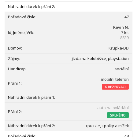
47
Kevin N.
7 let
8839
Krupka-DD
jízda na koloběžce, playstation
sociální
mobilní telefon
K REZERVACI
auto na ovládání
SPLNĚNO
+puzzle, +palky a míček
48