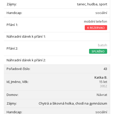
tanec, hudba, sport
sociální
mobilní telefon
K REZERVACI
batoh
SPLNĚNO
43
Katka B.
15 let
3952
Návrat
Chytrá a šikovná holka, chodí na gymnázium
sociální