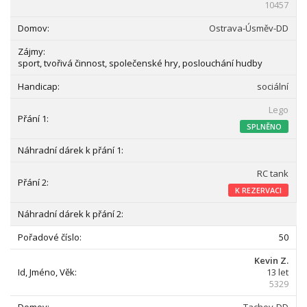
10457
Ostrava-Úsměv-DD
sport, tvořivá činnost, společenské hry, poslouchání hudby
sociální
Lego
SPLNĚNO
RC tank
K REZERVACI
50
Kevin Z.
13 let
5329