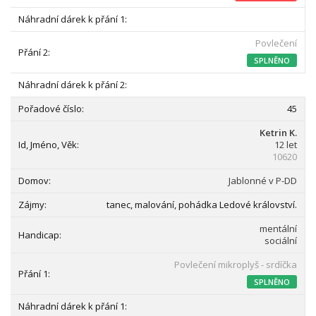
Povlečení
SPLNĚNO
45
Ketrin K.
12 let
10620
Jablonné v P-DD
tanec, malování, pohádka Ledové království.
mentální
sociální
Povlečení mikroplyš - srdíčka
SPLNĚNO