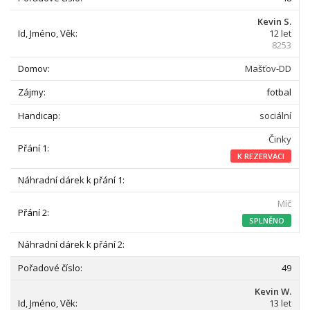
Kevin S.
12 let
8253
Mašťov-DD
fotbal
sociální
Činky
K REZERVACI
Míč
SPLNĚNO
49
Kevin W.
13 let