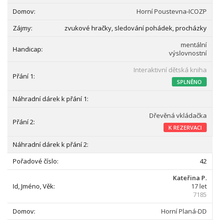
Horní Poustevna-ICOZP
zvukové hračky, sledování pohádek, procházky
mentální
výslovnostní
Interaktivní dětská kniha
SPLNĚNO
Dřevěná vkládačka
K REZERVACI
42
Kateřina P.
17 let
7185
Horní Planá-DD