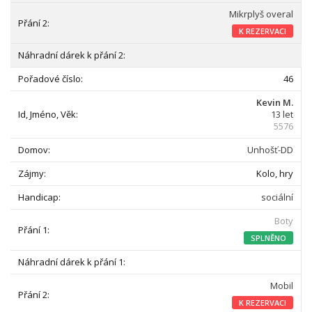
Mikrplyš overal
K REZERVACI
46
Kevin M.
13 let
5576
Unhošť-DD
Kolo, hry
sociální
Boty
SPLNĚNO
Mobil
K REZERVACI