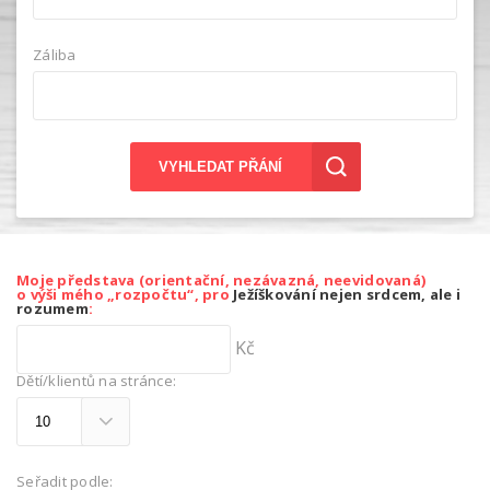
Záliba
VYHLEDAT PŘÁNÍ
Moje představa (orientační, nezávazná, neevidovaná)
o výši mého „rozpočtu“, pro
Ježíškování nejen srdcem, ale i
rozumem
:
Kč
Dětí/klientů na stránce:
Seřadit podle: