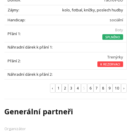
Tachov-DD
kolo, fotbal, knížky, poslech hudby
sociální
Boty
SPLNĚNO
Trenýrky
K REZERVACI
‹
1
2
3
4
5
6
7
8
9
10
›
Generální partneři
Organizátor