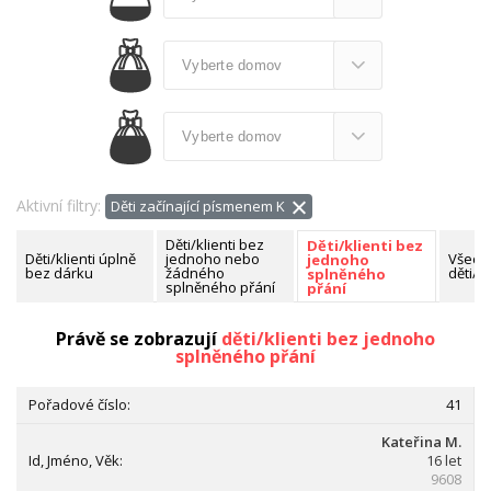
Aktivní filtry:
Děti začínající písmenem K
Děti/klienti bez
Děti/klienti bez
Děti/klienti úplně
jednoho nebo
Všech
jednoho
bez dárku
žádného
děti/kl
splněného
splněného přání
přání
Nalezeno celkem:
94 dětí/klientů
Právě se zobrazují
děti/klienti bez jednoho
splněného přání
41
Kateřina M.
16 let
9608