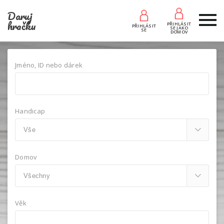
Daruj
hračku
PŘIHLÁSIT
PŘIHLÁSIT
SE JAKO
SE
DOMOV
Jméno, ID nebo dárek
Handicap
Domov
Věk