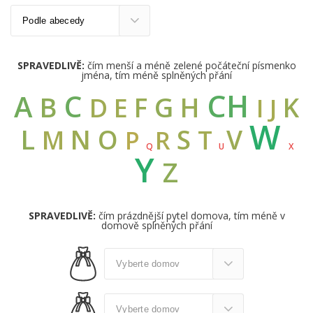
SPRAVEDLIVĚ:
čím menší a méně zelené počáteční písmenko
jména, tím méně splněných přání
CH
C
A
B
G
F
H
K
D
E
I
J
W
L
N
O
S
V
M
T
R
P
Q
U
X
Y
Z
SPRAVEDLIVĚ:
čím prázdnější pytel domova, tím méně v
domově splněných přání