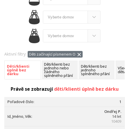
Aktivní filtry:
Děti začínající písmenem O
Děti/klienti bez
Děti/klienti bez
Děti/klienti
jednoho nebo
Všech
jednoho
úplně bez
žádného
děti/kl
splněného přání
dárku
splněného přání
Nalezeno celkem:
2 děti/klienti
Právě se zobrazují
děti/klienti úplně bez dárku
1
Ondřej P.
14 let
10409