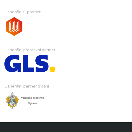
Generální IT partner
Generální přepravní partner
Generální partner třídění