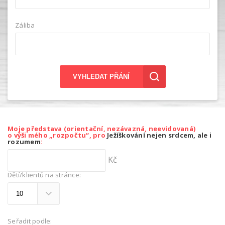
Záliba
VYHLEDAT PŘÁNÍ
Moje představa (orientační, nezávazná, neevidovaná)
o výši mého „rozpočtu“, pro
Ježíškování nejen srdcem, ale i
rozumem
:
Kč
Dětí/klientů na stránce:
Seřadit podle: