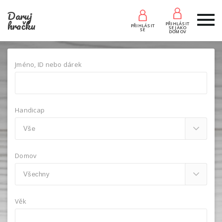
Daruj
hračku
PŘIHLÁSIT
PŘIHLÁSIT
SE JAKO
SE
DOMOV
Jméno, ID nebo dárek
Handicap
Domov
Věk