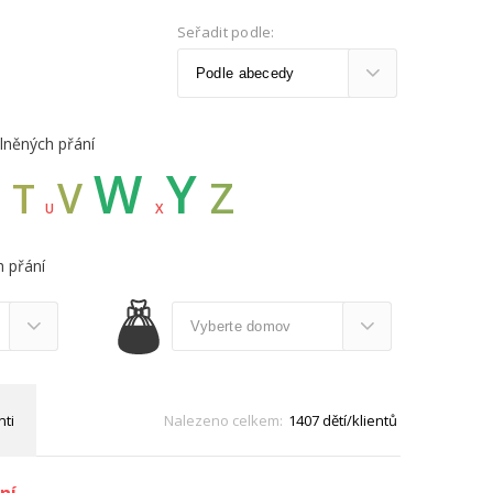
Seřadit podle:
lněných přání
W
Y
Z
S
V
T
U
X
 přání
nti
Nalezeno celkem:
1407 dětí/klientů