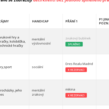
rávě se zobrazují
děti/klienti bez jednoho splněného přá
P1 JIN
ZÁJMY
HANDICAP
PŘÁNÍ 1
POZN
vukové hry a
zvukový bubínek
mentální
račky, koloběžka,
výslovnostní
SPLNĚNO
echnické hračky
Dres Realu Madrid
ry,sport
sociální
K REZERVACI
mikina
rocházky, jeho
mentální
pes
zrakový
K REZERVACI