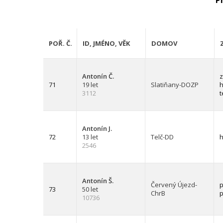
P
POŘ. Č.
ID, JMÉNO, VĚK
DOMOV
Antonín Č.
z
71
19 let
Slatiňany-DOZP
h
3112
t
Antonín J.
72
13 let
Telč-DD
h
2546
Antonín Š.
Červený Újezd-
p
73
50 let
ChrB
10736