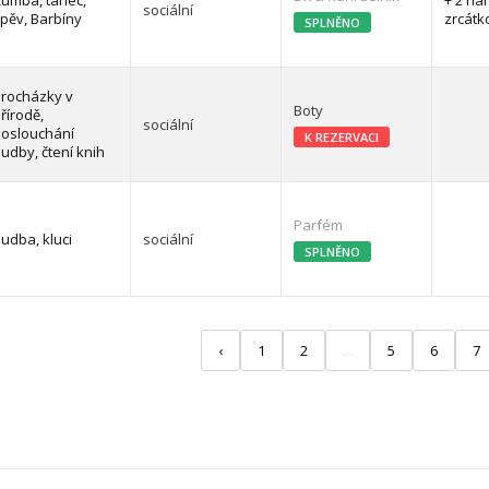
umba, tanec,
+ 2 ná
sociální
pěv, Barbíny
zrcátk
SPLNĚNO
rocházky v
Boty
řírodě,
sociální
oslouchání
K REZERVACI
udby, čtení knih
Parfém
udba, kluci
sociální
SPLNĚNO
‹
1
2
...
5
6
7