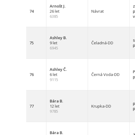
Arnošt J.
z
74
26 let
Návrat
p
6385
Ashley B.
s
75
9 let
Čeladná-DD
p
6945
Ashley Č.
P
76
6 let
Černá Voda-DD
9115
Bára B.
p
77
12 let
Krupka-DD
p
9785
Bára B.