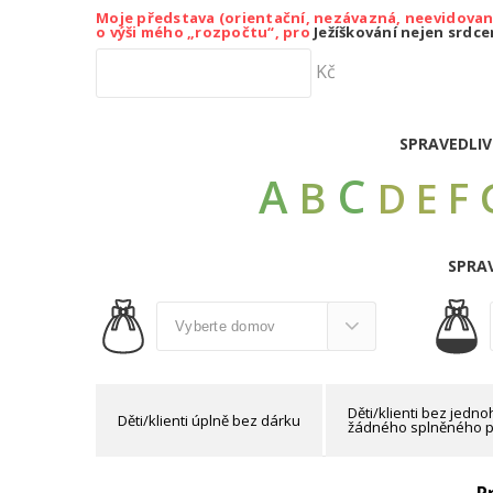
Moje představa (orientační, nezávazná, neevidovan
o výši mého „rozpočtu“, pro
Ježíškování nejen srdc
Kč
SPRAVEDLIV
C
A
B
F
D
E
SPRAV
Děti/klienti bez jedn
Děti/klienti úplně bez dárku
žádného splněného p