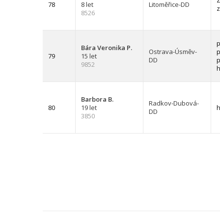
Z
78
8 let
Litoměřice-DD
z
8526
p
Bára Veronika P.
Ostrava-Úsměv-
p
79
15 let
DD
p
9852
h
Barbora B.
Radkov-Dubová-
80
19 let
h
DD
3850