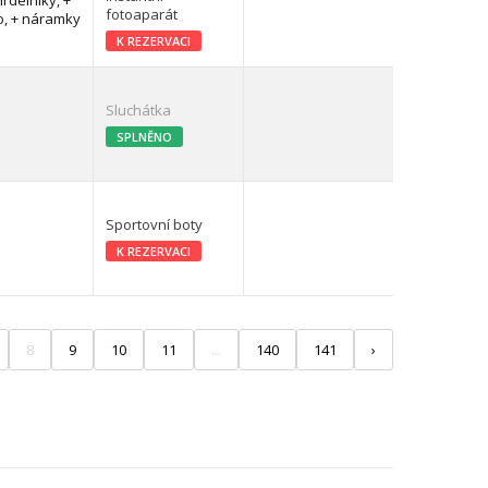
hrdelníky, +
fotoaparát
o, + náramky
K REZERVACI
Sluchátka
SPLNĚNO
Sportovní boty
K REZERVACI
8
9
10
11
...
140
141
›