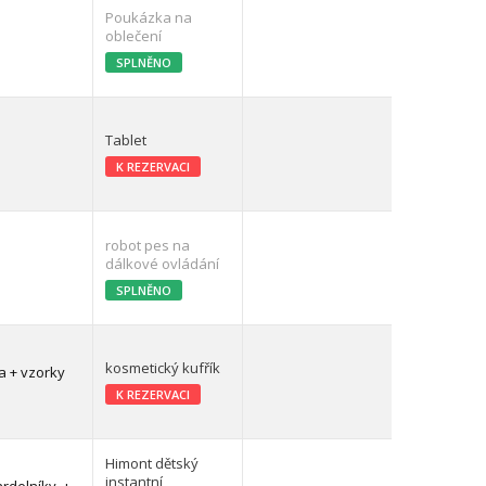
Poukázka na
oblečení
SPLNĚNO
Tablet
K REZERVACI
robot pes na
dálkové ovládání
SPLNĚNO
kosmetický kufřík
a + vzorky
K REZERVACI
Himont dětský
instantní