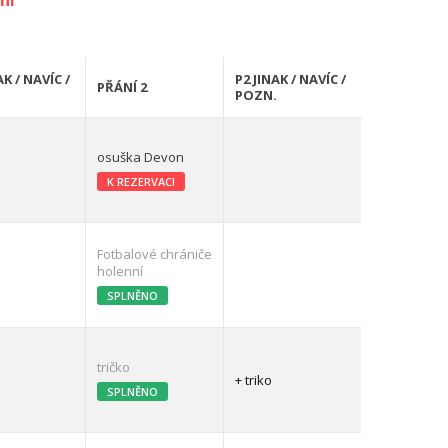
ní
AK / NAVÍC /
P2 JINAK / NAVÍC /
PŘÁNÍ 2
.
POZN.
osuška Devon
K REZERVACI
Fotbalové chrániče
holenní
SPLNĚNO
tričko
+ triko
SPLNĚNO