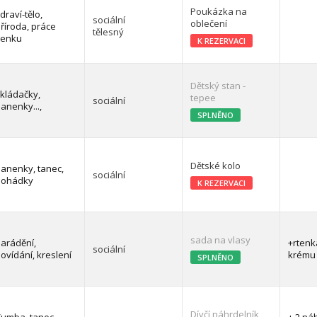
Poukázka na
draví-tělo,
sociální
oblečení
říroda, práce
tělesný
venku
K REZERVACI
Dětský stan -
kládačky,
tepee
sociální
anenky...,
SPLNĚNO
Dětské kolo
anenky, tanec,
sociální
pohádky
K REZERVACI
sada na vlasy
arádění,
+rtenk
sociální
ovídání, kreslení
krému
SPLNĚNO
Dívčí náhrdelník