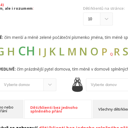
á)
em, ale i rozumem
:
Dětí/klientů na stránce:
Ě:
čím menší a méně zelené počáteční písmenko jména, tím méně sp
CH
G
L
H
K
N
O
M
I
J
R
P
Q
EDLIVĚ:
čím prázdnější pytel domova, tím méně v domově splněných
oho nebo
Děti/klienti bez jednoho
Všechny děti/klie
řání
splněného přání