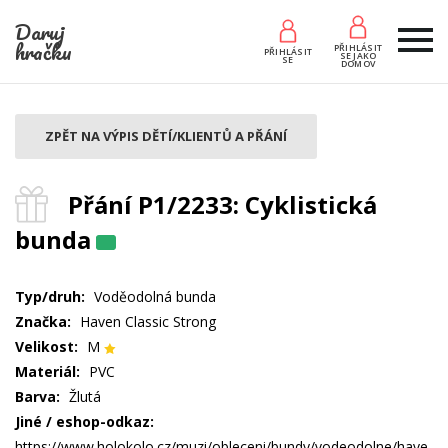
Daruj
hračku
PŘIHLÁSIT
PŘIHLÁSIT
SE JAKO
SE
DOMOV
ZPĚT NA VÝPIS DĚTÍ/KLIENTŮ A PŘÁNÍ
Přání P1/2233: Cyklistická
bunda
Typ/druh:
Voděodolná bunda
Značka:
Haven Classic Strong
Velikost:
M
Materiál:
PVC
Barva:
Žlutá
Jiné / eshop-odkaz:
https://www.holokolo.cz/muzi/obleceni/bundy/vodeodolne/have