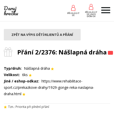
Daruj
hračku
PŘIHLÁSIT
PŘIHLÁSIT
SE JAKO
SE
DOMOV
ZPĚT NA VÝPIS DĚTÍ/KLIENTŮ A PŘÁNÍ
Přání 2/2376: Nášlapná dráha
Typ/druh:
Nášlapná dráha
Velikost:
6ks
Jiné / eshop-odkaz:
https://www.rehabilitace-
sport.cz/prekazkove-drahy/1929-gonge-reka-naslapna-
draha.html
Tzn.: Priorita při plnění přání