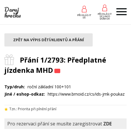
Daruj
hračku
PŘIHLÁSIT
PŘIHLÁSIT
SE JAKO
SE
DOMOV
ZPĚT NA VÝPIS DĚTÍ/KLIENTŮ A PŘÁNÍ
Přání 1/2793: Předplatné
jízdenka MHD
Typ/druh:
roční základní 100+101
Jiné / eshop-odkaz:
https://www.brnoid.cz/cs/ids-jmk-poukaz
Tzn.: Priorita při plnění přání
Pro rezervaci přání se musíte zaregistrovat
ZDE