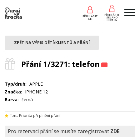
Daruj
hračku
PŘIHLÁSIT
PŘIHLÁSIT
SE JAKO
SE
DOMOV
ZPĚT NA VÝPIS DĚTÍ/KLIENTŮ A PŘÁNÍ
Přání 1/3271: telefon
Typ/druh:
APPLE
Značka:
IPHONE 12
Barva:
černá
Tzn.: Priorita při plnění přání
Pro rezervaci přání se musíte zaregistrovat
ZDE