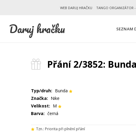
WEB DARUJ HRAČKU
TANGO ORGANIZÁTOR -
Daruj hračku
SEZNAM D
Přání 2/3852: Bund
Typ/druh:
Bunda
Značka:
Nike
Velikost:
M
Barva:
černá
Tzn.: Priorita při plnění přání