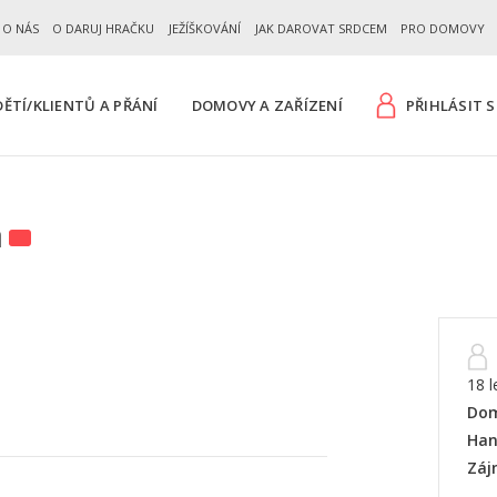
 O NÁS
O DARUJ HRAČKU
JEŽÍŠKOVÁNÍ
JAK DAROVAT SRDCEM
PRO DOMOVY
ĚTÍ/KLIENTŮ A PŘÁNÍ
DOMOVY A ZAŘÍZENÍ
PŘIHLÁSIT S
a
18 l
Dom
Han
Záj