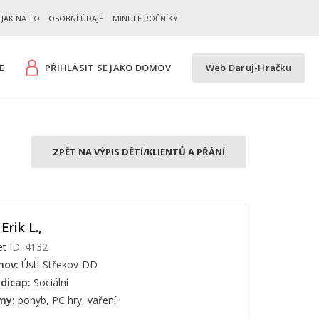
JAK NA TO
OSOBNÍ ÚDAJE
MINULÉ ROČNÍKY
E
PŘIHLÁSIT SE JAKO DOMOV
Web Daruj-Hračku
ZPĚT NA VÝPIS DĚTÍ/KLIENTŮ A PŘÁNÍ
Erik L.,
et
ID: 4132
ov:
Ústí-Střekov-DD
dicap:
Sociální
my:
pohyb, PC hry, vaření