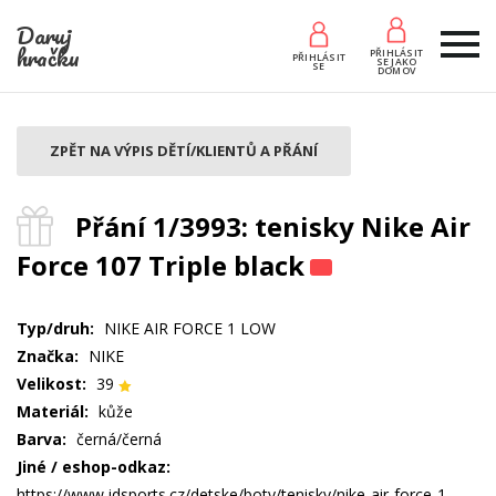
Daruj
hračku
PŘIHLÁSIT
PŘIHLÁSIT
SE JAKO
SE
DOMOV
ZPĚT NA VÝPIS DĚTÍ/KLIENTŮ A PŘÁNÍ
Přání 1/3993: tenisky Nike Air
Force 107 Triple black
Typ/druh:
NIKE AIR FORCE 1 LOW
Značka:
NIKE
Velikost:
39
Materiál:
kůže
Barva:
černá/černá
Jiné / eshop-odkaz:
https://www.jdsports.cz/detske/boty/tenisky/nike-air-force-1-