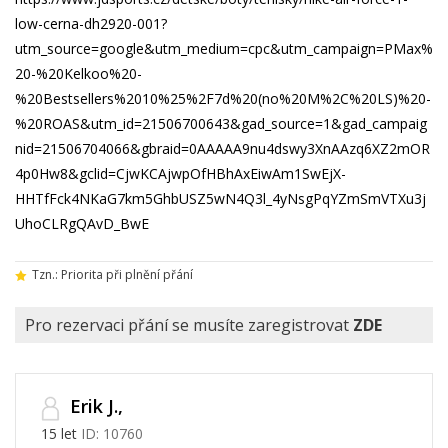
low-cerna-dh2920-001?
utm_source=google&utm_medium=cpc&utm_campaign=PMax%
20-%20Kelkoo%20-
%20Bestsellers%2010%25%2F7d%20(no%20M%2C%20LS)%20-
%20ROAS&utm_id=21506700643&gad_source=1&gad_campaig
nid=21506704066&gbraid=0AAAAA9nu4dswy3XnAAzq6XZ2mOR
4p0Hw8&gclid=CjwKCAjwpOfHBhAxEiwAm1SwEjX-
HHTfFck4NKaG7km5GhbUSZ5wN4Q3l_4yNsgPqYZmSmVTXu3j
UhoCLRgQAvD_BwE
Tzn.: Priorita při plnění přání
Pro rezervaci přání se musíte zaregistrovat
ZDE
Erik J.,
15 let
ID: 10760