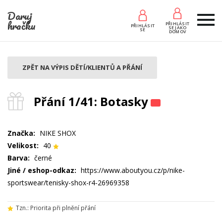
Daruj
hračku
PŘIHLÁSIT
PŘIHLÁSIT
SE JAKO
SE
DOMOV
ZPĚT NA VÝPIS DĚTÍ/KLIENTŮ A PŘÁNÍ
Přání 1/41: Botasky
Značka:
NIKE SHOX
Velikost:
40
Barva:
černé
Jiné / eshop-odkaz:
https://www.aboutyou.cz/p/nike-
sportswear/tenisky-shox-r4-26969358
Tzn.: Priorita při plnění přání