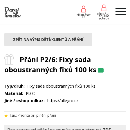
Daruj
hračku
PŘIHLÁSIT
PŘIHLÁSIT
SE JAKO
SE
DOMOV
ZPĚT NA VÝPIS DĚTÍ/KLIENTŮ A PŘÁNÍ
Přání P2/6: Fixy sada
oboustranných fixů 100 ks
Typ/druh:
Fixy sada oboustranných fixů 100 ks
Materiál:
Plast
Jiné / eshop-odkaz:
https://allegro.cz
Tzn.: Priorita při plnění přání