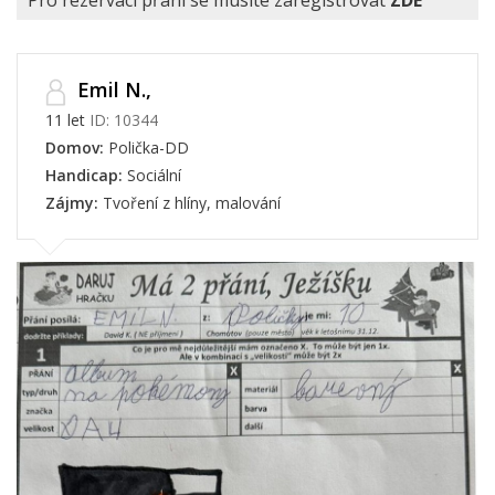
Pro rezervaci přání se musíte zaregistrovat
ZDE
Emil N.,
11 let
ID: 10344
Domov:
Polička-DD
Handicap:
Sociální
Zájmy:
Tvoření z hlíny, malování